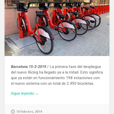
Barcelona 15-2-2019
/ La primera fase del despliegue
del nuevo Bicing ha llegado ya a la mitad. Esto significa
que ya están en funcionamiento 198 estaciones con
el nuevo sistema con un total de 2.490 bicicletas.
«El
Sigue leyendo
→
nuevo
Bicing
llega
15 febrero, 2019