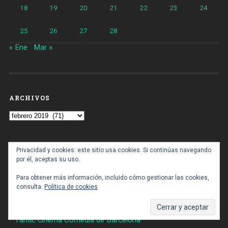
18
19
20
21
22
23
24
25
26
27
28
« Ene
Mar »
ARCHIVOS
Archivos
Privacidad y cookies: este sitio usa cookies. Si continúas navegando
por él, aceptas su uso.
NOTICIAS MÁS LEIDAS
Para obtener más información, incluido cómo gestionar las cookies,
Detienen a cuatro hombres por robar cables de cobre en
consulta:
Política de cookies
Sant Martí en la vía pública
Aprovat el planejament del nou Museu Carmen Thyssen a
l'antic cinema Comèdia de Barcelona