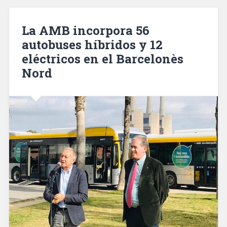
narcopiso
detectado
en
La AMB incorpora 56
el
autobuses híbridos y 12
distrito
eléctricos en el Barcelonès
de
Sant
Nord
Martí»