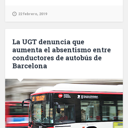
prisión
dos
22 febrero, 2019
hombres
acusados
de
cometer
La UGT denuncia que
seis
aumenta el absentismo entre
robos
conductores de autobús de
violentos
en
Barcelona
Barcelona»