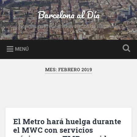
Saltar
al
Barcelona al Día
Buscar
contenido
Noticias que reflejan la evolución de Barcelona
MENÚ
MES:
FEBRERO 2019
El Metro hará huelga durante
el MWC con servicios