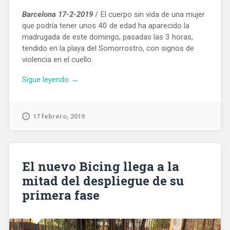
Barcelona 17-2-2019
/ El cuerpo sin vida de una mujer
que podría tener unos 40 de edad ha aparecido la
madrugada de este domingo, pasadas las 3 horas,
tendido en la playa del Somorrostro, con signos de
violencia en el cuello.
«Encuentran
Sigue leyendo
→
en
la
playa
17 febrero, 2019
del
Somorrostro
el
cuerpo
El nuevo Bicing llega a la
sin
mitad del despliegue de su
vida
primera fase
de
una
mujer»