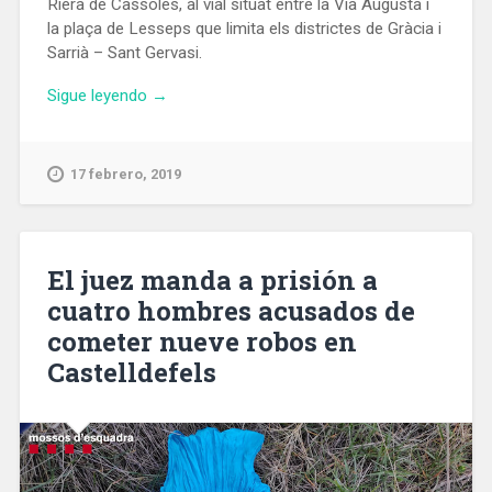
Riera de Cassoles, al vial situat entre la Via Augusta i
la plaça de Lesseps que limita els districtes de Gràcia i
Sarrià – Sant Gervasi.
«Aprovats
Sigue leyendo
→
els
canvis
de
17 febrero, 2019
nom
de
l’avinguda
del
El juez manda a prisión a
Príncep
cuatro hombres acusados de
d’Astúries
cometer nueve robos en
i
del
Castelldefels
carrer
del
Secretari
Coloma»