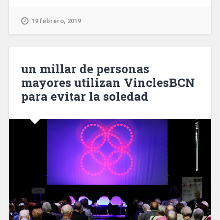
feriales
de
19 febrero, 2019
Gran
Via
y
Montjuïc
un millar de personas
serán
mayores utilizan VinclesBCN
ampliados
para evitar la soledad
y
remodelados»