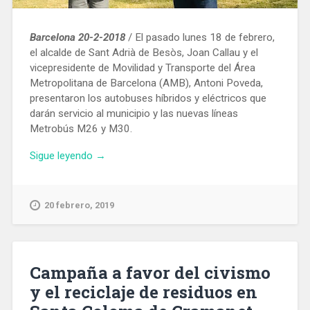
Barcelona 20-2-2018
/ El pasado lunes 18 de febrero,
el alcalde de Sant Adrià de Besòs, Joan Callau y el
vicepresidente de Movilidad y Transporte del Área
Metropolitana de Barcelona (AMB), Antoni Poveda,
presentaron los autobuses híbridos y eléctricos que
darán servicio al municipio y las nuevas líneas
Metrobús M26 y M30.
«La
Sigue leyendo
→
AMB
incorpora
56
20 febrero, 2019
autobuses
híbridos
y
12
Campaña a favor del civismo
eléctricos
y el reciclaje de residuos en
en
el