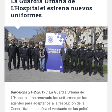
La Guardia Urbana de
conductores
L’Hospitalet estrena nuevos
de
uniformes
autobús
de
Barcelona»
Barcelona 21-2-2019
/ La Guardia Urbana de
L’Hospitalet ha renovado los uniformes de los
agentes para adaptarlos a la resolución de la
Generalitat que unifica el vestuario de las policías