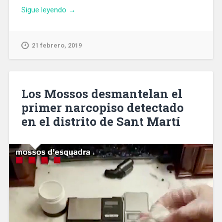
«El
Sigue leyendo
→
Aeropuerto
de
Barcelona
21 febrero, 2019
activa
su
operativa
especial
Los Mossos desmantelan el
para
primer narcopiso detectado
el
en el distrito de Sant Martí
Mobile
World
Congress»