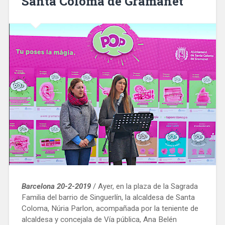
Santa Coloma de Gramanet
Barcelonès
Nord»
Barcelona 20-2-2019
/ Ayer, en la plaza de la Sagrada
Familia del barrio de Singuerlín, la alcaldesa de Santa
Coloma, Núria Parlon, acompañada por la teniente de
alcaldesa y concejala de Vía pública, Ana Belén