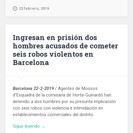
Barcelona
2019
22 febrero, 2019
pone
el
foco
en
Ingresan en prisión dos
la
hombres acusados de cometer
conectividad
seis robos violentos en
inteligente»
Barcelona
Barcelona 22-2-2019
/ Agentes de Mossos
d’Esquadra de la comisaría de Horta-Guinardó han
detenido a dos hombres por su presunta implicación
con seis robos con violencia e intimidación en
establecimientos comerciales del distrito.
«Ingresan
Sigue leyendo
→
en