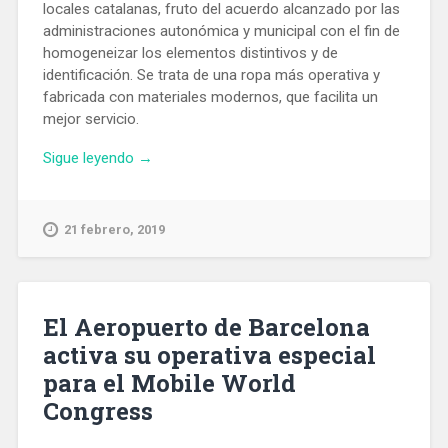
locales catalanas, fruto del acuerdo alcanzado por las
administraciones autonómica y municipal con el fin de
homogeneizar los elementos distintivos y de
identificación. Se trata de una ropa más operativa y
fabricada con materiales modernos, que facilita un
mejor servicio.
«La
Sigue leyendo
→
Guardia
Urbana
de
21 febrero, 2019
L’Hospitalet
estrena
nuevos
uniformes»
El Aeropuerto de Barcelona
activa su operativa especial
para el Mobile World
Congress