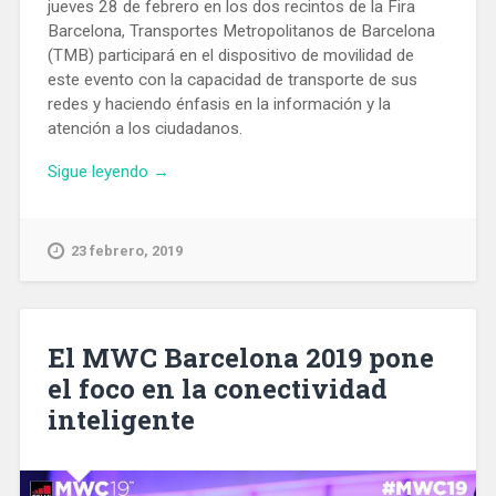
jueves 28 de febrero en los dos recintos de la Fira
Barcelona, ​​Transportes Metropolitanos de Barcelona
(TMB) participará en el dispositivo de movilidad de
este evento con la capacidad de transporte de sus
redes y haciendo énfasis en la información y la
atención a los ciudadanos.
«El
Sigue leyendo
→
Metro
hará
huelga
23 febrero, 2019
durante
el
MWC
con
El MWC Barcelona 2019 pone
servicios
el foco en la conectividad
mínimos
inteligente
que
TMB
considera
insuficientes»