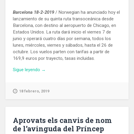
Barcelona 18-2-2019
/ Norwegian ha anunciado hoy el
lanzamiento de su quinta ruta transoceánica desde
Barcelona, con destino al aeropuerto de Chicago, en
Estados Unidos. La ruta dará inicio el viernes 7 de
junio y operará cuatro días por semana, todos los
lunes, miércoles, viernes y sábados, hasta el 26 de
octubre. Los vuelos parten con tarifas a partir de
169,9 euros por trayecto, tasas incluidas.
«Norwegian
Sigue leyendo
→
volará
de
Barcelona
18 febrero, 2019
a
Chicago
la
próxima
Aprovats els canvis de nom
temporada
de l’avinguda del Príncep
de