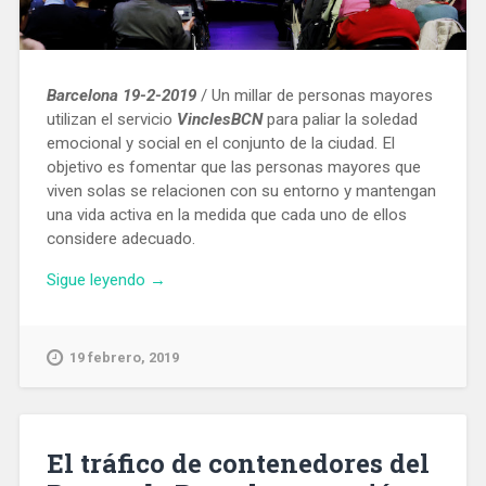
Barcelona 19-2-2019
/ Un millar de personas mayores
utilizan el servicio
VinclesBCN
para paliar la soledad
emocional y social en el conjunto de la ciudad. El
objetivo es fomentar que las personas mayores que
viven solas se relacionen con su entorno y mantengan
una vida activa en la medida que cada uno de ellos
considere adecuado.
«un
Sigue leyendo
→
millar
de
personas
19 febrero, 2019
mayores
utilizan
VinclesBCN
para
El tráfico de contenedores del
evitar