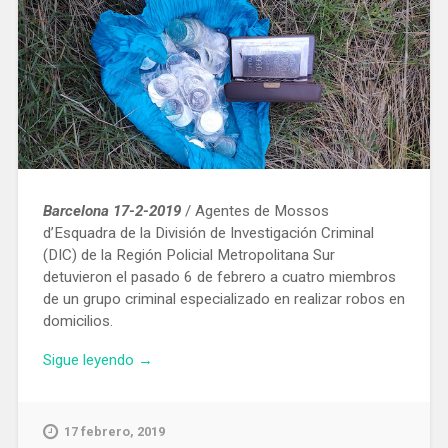
Barcelona 17-2-2019
/ Agentes de Mossos
d’Esquadra de la División de Investigación Criminal
(DIC) de la Región Policial Metropolitana Sur
detuvieron el pasado 6 de febrero a cuatro miembros
de un grupo criminal especializado en realizar robos en
domicilios.
«El
Sigue leyendo
→
juez
manda
a
17 febrero, 2019
prisión