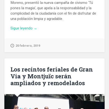
Moreno, presentó la nueva campaña de civismo ‘Tú
pones la magia’, que apela a la responsabilidad y la
complicidad de la ciudadanía con el fin de disfrutar de
una población limpia y agradable.
«Campaña
Sigue leyendo
→
a
favor
del
20 febrero, 2019
civismo
y
el
reciclaje
Los recintos feriales de Gran
de
Via y Montjuïc serán
residuos
ampliados y remodelados
en
Santa
Coloma
de
Gramanet»