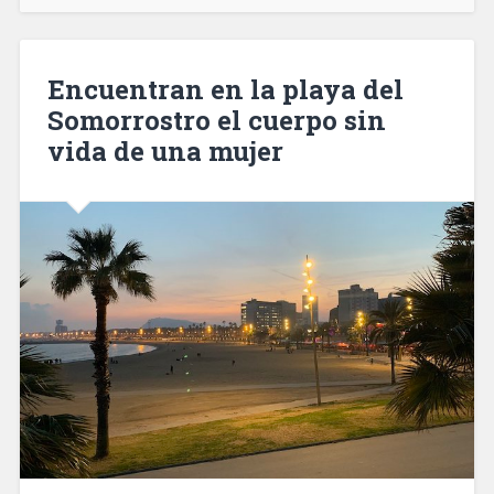
a
cuatro
hombres
Encuentran en la playa del
acusados
Somorrostro el cuerpo sin
de
vida de una mujer
cometer
nueve
robos
en
Castelldefels»