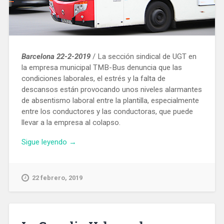
Barcelona 22-2-2019
/ La sección sindical de UGT en
la empresa municipal TMB-Bus denuncia que las
condiciones laborales, el estrés y la falta de
descansos están provocando unos niveles alarmantes
de absentismo laboral entre la plantilla, especialmente
entre los conductores y las conductoras, que puede
llevar a la empresa al colapso.
«La
Sigue leyendo
→
UGT
denuncia
que
22 febrero, 2019
aumenta
el
absentismo
entre