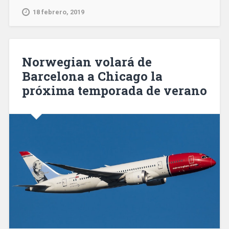
Guardia
18 febrero, 2019
Urbana
y
Mossos
en
Norwegian volará de
el
Barcelona a Chicago la
subterráneo
próxima temporada de verano
de
plaza
Cataluña
para
impedir
el
top
manta»