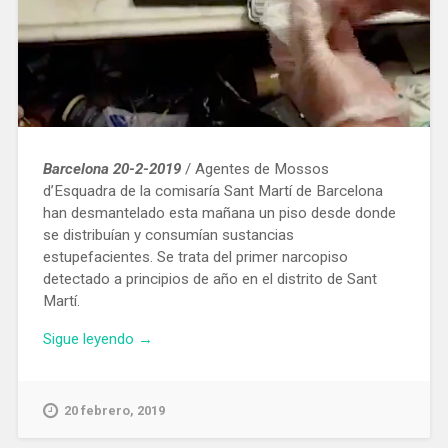
Barcelona 20-2-2019
/ Agentes de Mossos
d’Esquadra de la comisaría Sant Martí de Barcelona
han desmantelado esta mañana un piso desde donde
se distribuían y consumían sustancias
estupefacientes. Se trata del primer narcopiso
detectado a principios de año en el distrito de Sant
Martí.
«Los
Sigue leyendo
→
Mossos
desmantelan
el
20 febrero, 2019
primer