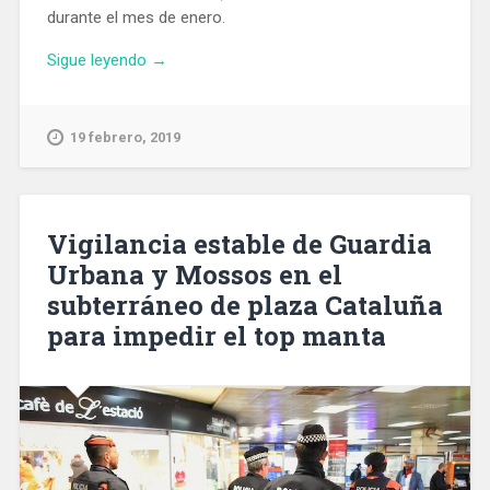
durante el mes de enero.
«El
Sigue leyendo
→
tráfico
de
contenedores
19 febrero, 2019
del
Puerto
de
Barcelona
Vigilancia estable de Guardia
creció
Urbana y Mossos en el
un
subterráneo de plaza Cataluña
6,7%
en
para impedir el top manta
enero»