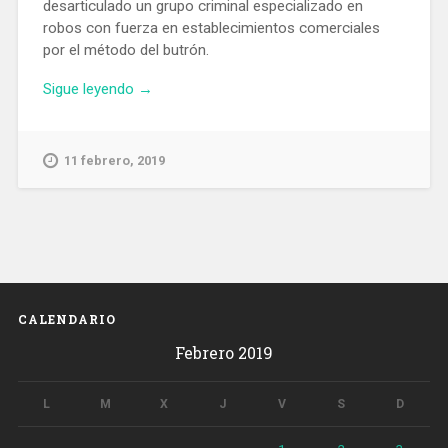
desarticulado un grupo criminal especializado en
robos con fuerza en establecimientos comerciales
por el método del butrón.
«Desarticulado
Sigue leyendo
→
un
grupo
de
11 febrero, 2019
ladrones
que
accedían
a
locales
a
través
CALENDARIO
de
Febrero 2019
pequeños
agujeros»
L
M
X
J
V
S
D