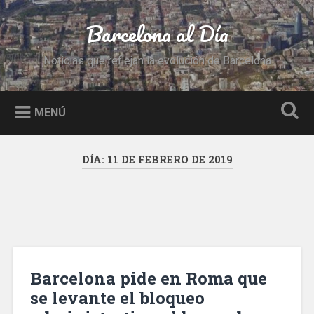
Saltar
al
Barcelona al Día
Buscar
contenido
Noticias que reflejan la evolución de Barcelona
MENÚ
DÍA:
11 DE FEBRERO DE 2019
Barcelona pide en Roma que
se levante el bloqueo