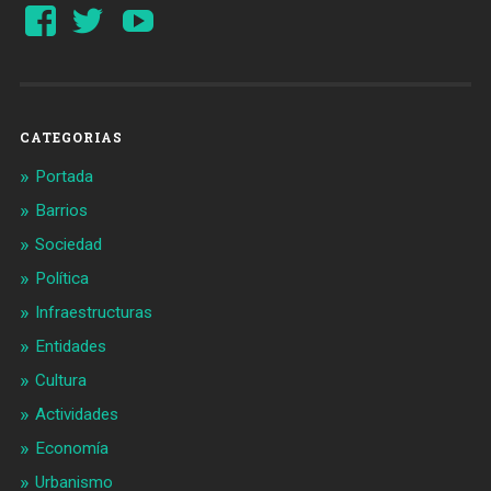
Ver
Ver
YouTube
perfil
perfil
de
de
Barcelonaaldia
@BCN_aldia
en
en
Facebook
Twitter
CATEGORIAS
Portada
Barrios
Sociedad
Política
Infraestructuras
Entidades
Cultura
Actividades
Economía
Urbanismo