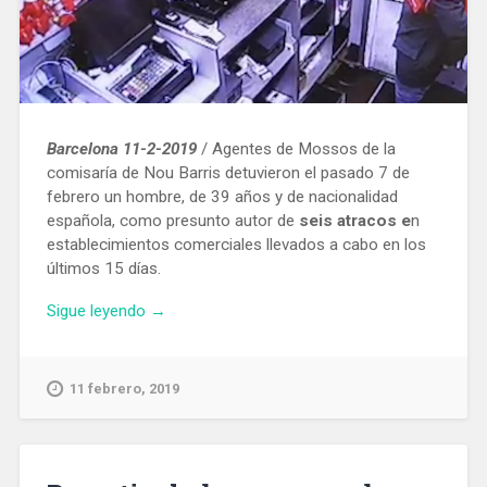
Barcelona 11-2-2019
/ Agentes de Mossos de la
comisaría de Nou Barris detuvieron el pasado 7 de
febrero un hombre, de 39 años y de nacionalidad
española, como presunto autor de
seis atracos e
n
establecimientos comerciales llevados a cabo en los
últimos 15 días.
«Ingresa
Sigue leyendo
→
en
prisión
un
11 febrero, 2019
acusado
de
cometer
seis