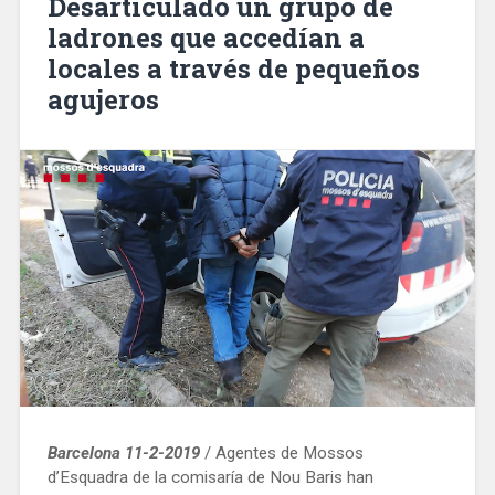
Desarticulado un grupo de
robos
ladrones que accedían a
violentos
locales a través de pequeños
en
Nou
agujeros
Barris»
Barcelona 11-2-2019
/ Agentes de Mossos
d’Esquadra de la comisaría de Nou Baris han