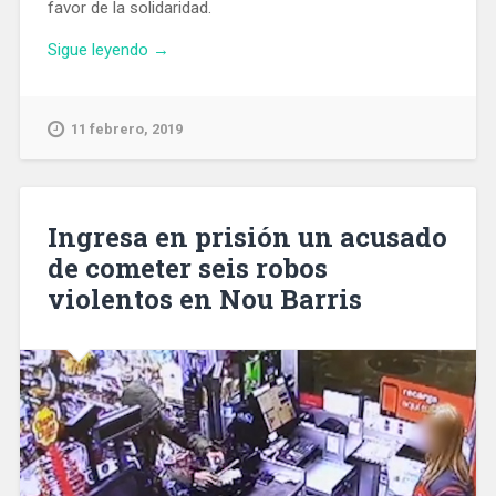
favor de la solidaridad.
«Barcelona
Sigue leyendo
→
pide
en
Roma
11 febrero, 2019
que
se
levante
el
Ingresa en prisión un acusado
bloqueo
de cometer seis robos
administrativo
violentos en Nou Barris
al
barco
de
Open
Arms»