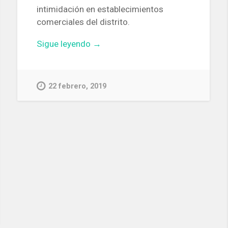
intimidación en establecimientos
comerciales del distrito.
«Ingresan
Sigue leyendo
→
en
prisión
dos
22 febrero, 2019
hombres
acusados
de
cometer
seis
robos
violentos
en
Barcelona»