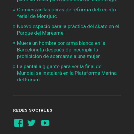
Comienzan las obras de reforma del recinto
ferial de Montjuïc
Nuevo espacio para la práctica del skate en el
Parque del Maresme
Muere un hombre por arma blanca en la
Barceloneta después de incumplir la
prohibición de acercarse a una mujer
La pantalla gigante para ver la final del
Mundial se instalará en la Plataforma Marina
del Fòrum
REDES SOCIALES
Ver
Ver
YouTube
perfil
perfil
de
de