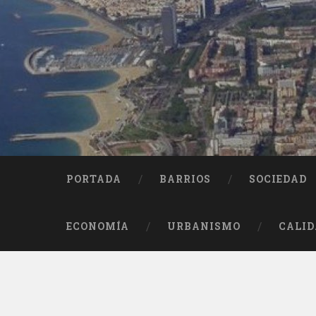
Saltar
al
contenido
Buscar
PORTADA
BARRIOS
SOCIEDAD
ECONOMÍA
URBANISMO
CALID