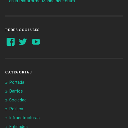
en la Plataforma Marina del Fòrum
REDES SOCIALES
Ver
Ver
YouTube
perfil
perfil
de
de
Barcelonaaldia
@BCN_aldia
en
en
Facebook
Twitter
CATEGORIAS
Portada
Barrios
Sociedad
Política
Infraestructuras
Entidades