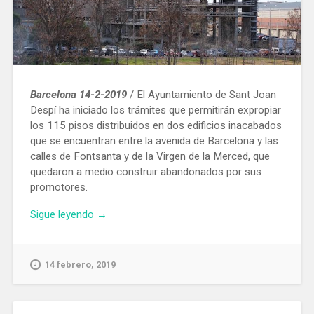
Barcelona 14-2-2019
/ El Ayuntamiento de Sant Joan
Despí ha iniciado los trámites que permitirán expropiar
los 115 pisos distribuidos en dos edificios inacabados
que se encuentran entre la avenida de Barcelona y las
calles de Fontsanta y de la Virgen de la Merced, que
quedaron a medio construir abandonados por sus
promotores.
«Sant
Sigue leyendo
→
Joan
Despí
expropiará
14 febrero, 2019
dos
edificios
a