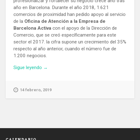
profesionalizar y fortalecer su negocio crece año tras
año en Barcelona. Durante el año 2018, 1.621
comercios de proximidad han pedido apoyo al servicio
de la
Oficina de Atención a la Empresa de
Barcelona Activa
con el apoyo de la Dirección de
Comercio, que se creó específicamente para este
sector el 2017. la cifra supone un crecimiento del 35%
respecto al año anterior, cuando el número fue de
1.200 negocios.
«Más
Sigue leyendo
→
de
1.600
comercios
14 febrero, 2019
de
Barcelona
recibieron
en
2018
asesoramiento
empresarial»
CALENDARIO