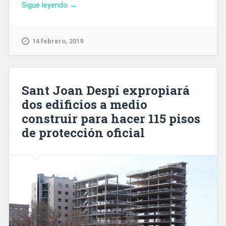
«El
Sigue leyendo
→
Mobile
World
Congress
14 febrero, 2019
genera
cientos
de
puestos
Sant Joan Despí expropiará
de
dos edificios a medio
trabajo
construir para hacer 115 pisos
en
InfoJobs»
de protección oficial