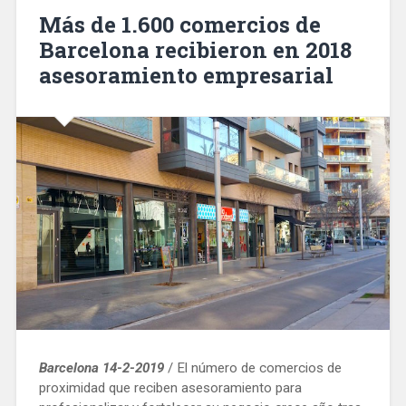
medio
Más de 1.600 comercios de
construir
Barcelona recibieron en 2018
para
asesoramiento empresarial
hacer
115
pisos
de
protección
oficial»
Barcelona 14-2-2019
/ El número de comercios de
proximidad que reciben asesoramiento para