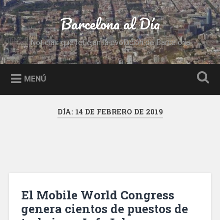
Saltar
al
Barcelona al Día
Buscar
contenido
Noticias que reflejan la evolución de Barcelona
MENÚ
DÍA:
14 DE FEBRERO DE 2019
El Mobile World Congress
genera cientos de puestos de