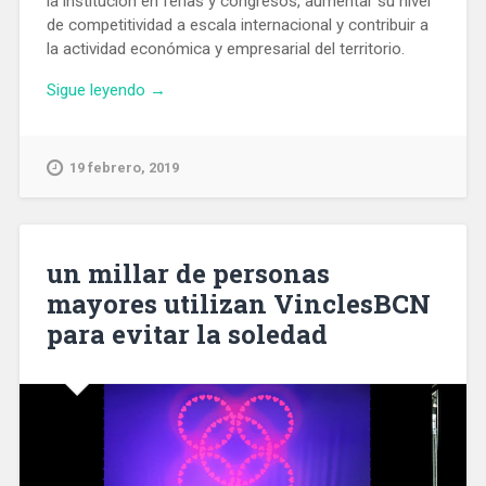
la institución en ferias y congresos, aumentar su nivel
de competitividad a escala internacional y contribuir a
la actividad económica y empresarial del territorio.
«Los
Sigue leyendo
→
recintos
feriales
de
19 febrero, 2019
Gran
Via
y
Montjuïc
un millar de personas
serán
mayores utilizan VinclesBCN
ampliados
para evitar la soledad
y
remodelados»