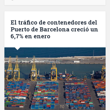
mayores
utilizan
VinclesBCN
para
El tráfico de contenedores del
evitar
Puerto de Barcelona creció un
la
6,7% en enero
soledad»