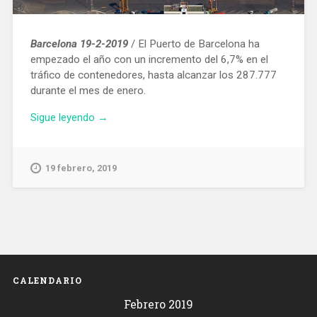
Barcelona 19-2-2019
/ El Puerto de Barcelona ha
empezado el año con un incremento del 6,7% en el
tráfico de contenedores, hasta alcanzar los 287.777
durante el mes de enero.
«El
Sigue leyendo
→
tráfico
de
contenedores
19 febrero, 2019
del
Puerto
de
Barcelona
creció
un
6,7%
CALENDARIO
en
Febrero 2019
enero»