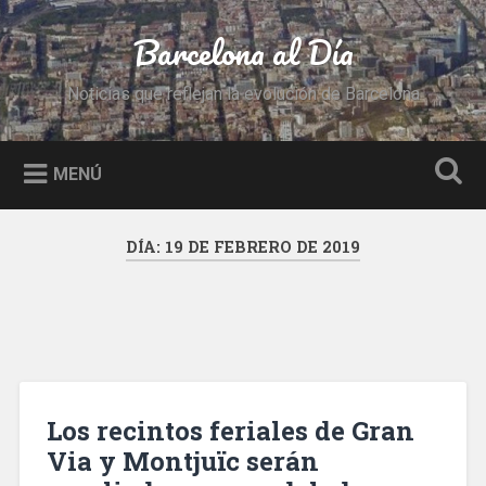
Saltar
al
Barcelona al Día
Buscar
contenido
Noticias que reflejan la evolución de Barcelona
MENÚ
DÍA:
19 DE FEBRERO DE 2019
Los recintos feriales de Gran
Via y Montjuïc serán