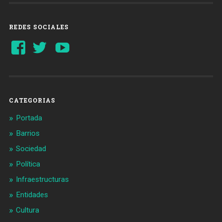
REDES SOCIALES
Ver
Ver
YouTube
perfil
perfil
de
de
Barcelonaaldia
@BCN_aldia
en
en
Facebook
Twitter
CATEGORIAS
Portada
Barrios
Sociedad
Política
Infraestructuras
Entidades
Cultura