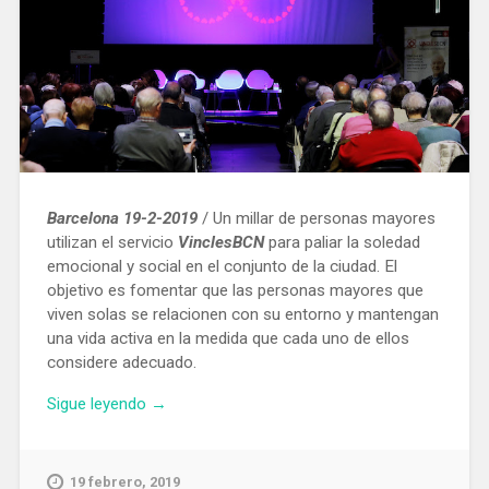
Barcelona 19-2-2019
/ Un millar de personas mayores
utilizan el servicio
VinclesBCN
para paliar la soledad
emocional y social en el conjunto de la ciudad. El
objetivo es fomentar que las personas mayores que
viven solas se relacionen con su entorno y mantengan
una vida activa en la medida que cada uno de ellos
considere adecuado.
«un
Sigue leyendo
→
millar
de
personas
19 febrero, 2019