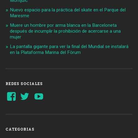
Montjuïc
Nuevo espacio para la práctica del skate en el Parque del
Maresme
Muere un hombre por arma blanca en la Barceloneta
después de incumplir la prohibición de acercarse a una
mujer
La pantalla gigante para ver la final del Mundial se instalará
en la Plataforma Marina del Fòrum
REDES SOCIALES
Ver
Ver
YouTube
perfil
perfil
de
de
Barcelonaaldia
@BCN_aldia
en
en
Facebook
Twitter
CATEGORIAS