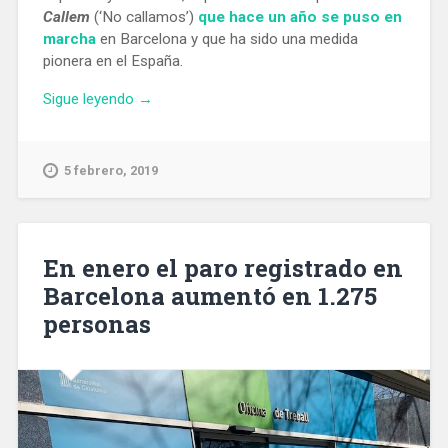
Callem
(‘No callamos’)
que hace un año se puso en
marcha
en Barcelona y que ha sido una medida
pionera en el España.
«Cerca
Sigue leyendo
→
de
40
locales
5 febrero, 2019
y
festivales
de
Barcelona
En enero el paro registrado en
se
Barcelona aumentó en 1.275
implican
personas
para
actuar
contra
las
agresiones
y