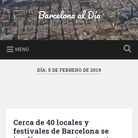
Saltar
al
Barcelona al Día
Buscar
contenido
Noticias que reflejan la evolución de Barcelona
MENÚ
DÍA:
5 DE FEBRERO DE 2019
Cerca de 40 locales y
festivales de Barcelona se