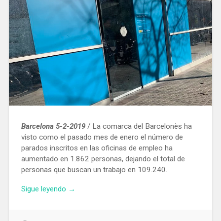
el
acoso
sexual»
Barcelona 5-2-2019
/ La comarca del Barcelonès ha
visto como el pasado mes de enero el número de
parados inscritos en las oficinas de empleo ha
aumentado en 1.862 personas, dejando el total de
personas que buscan un trabajo en 109.240.
«En
Sigue leyendo
→
enero
el
paro