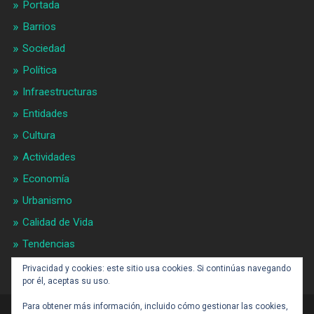
Portada
Barrios
Sociedad
Política
Infraestructuras
Entidades
Cultura
Actividades
Economía
Urbanismo
Calidad de Vida
Tendencias
Gran BCN
Privacidad y cookies: este sitio usa cookies. Si continúas navegando
por él, aceptas su uso.
Para obtener más información, incluido cómo gestionar las cookies,