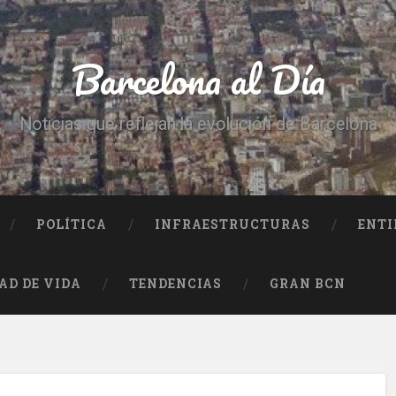
Barcelona al Día
Noticias que reflejan la evolución de Barcelona
POLÍTICA
INFRAESTRUCTURAS
ENTI
AD DE VIDA
TENDENCIAS
GRAN BCN