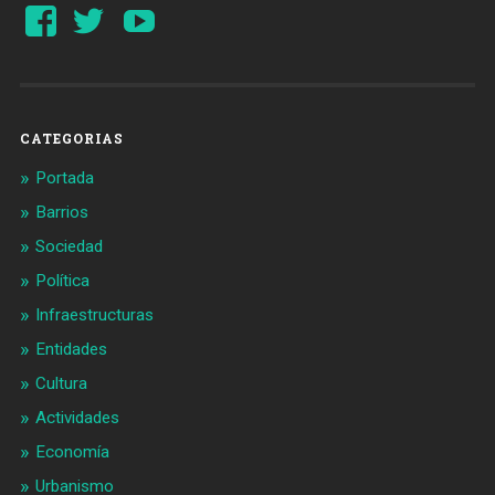
Ver
Ver
YouTube
perfil
perfil
de
de
Barcelonaaldia
@BCN_aldia
en
en
Facebook
Twitter
CATEGORIAS
Portada
Barrios
Sociedad
Política
Infraestructuras
Entidades
Cultura
Actividades
Economía
Urbanismo