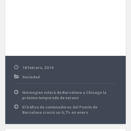
18 febrero, 2019
Sociedad
Navegación
Norwegian volará de Barcelona a Chicago la
de
próxima temporada de verano
entradas
El tráfico de contenedores del Puerto de
Barcelona creció un 6,7% en enero