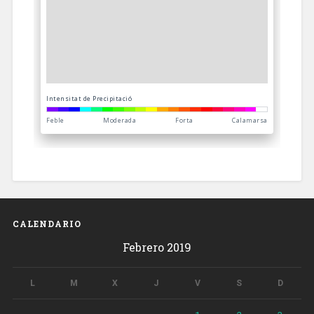
CALENDARIO
Febrero 2019
L
M
X
J
V
S
D