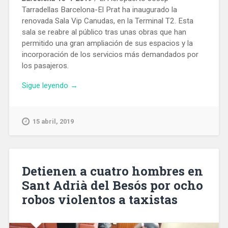
Tarradellas Barcelona-El Prat ha inaugurado la
renovada Sala Vip Canudas, en la Terminal T2. Esta
sala se reabre al público tras unas obras que han
permitido una gran ampliación de sus espacios y la
incorporación de los servicios más demandados por
los pasajeros.
«La
Sigue leyendo
→
sala
VIP
Canudas
15 abril, 2019
del
Aeropuerto
de
Barcelona,
Detienen a cuatro hombres en
en
Sant Adrià del Besós por ocho
la
robos violentos a taxistas
T2,
duplica
su