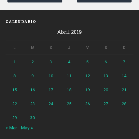
en
comercios
de
CALENDARIO
Barcelona»
Abril 2019
L
M
X
J
V
S
D
1
2
3
4
5
6
7
8
9
10
11
12
13
14
15
16
17
18
19
20
21
22
23
24
25
26
27
28
29
30
« Mar
May »