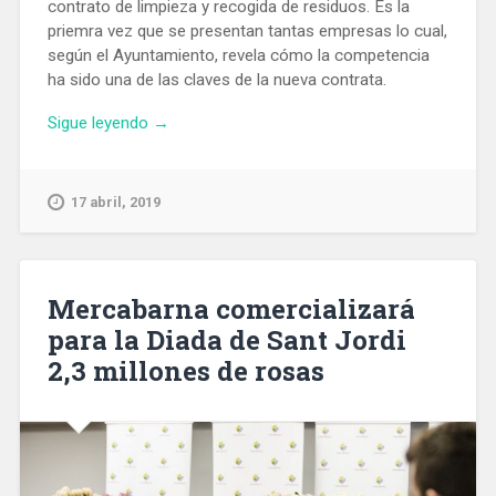
contrato de limpieza y recogida de residuos. Es la
priemra vez que se presentan tantas empresas lo cual,
según el Ayuntamiento, revela cómo la competencia
ha sido una de las claves de la nueva contrata.
«Siete
Sigue leyendo
→
empresas
se
presentan
17 abril, 2019
a
la
adjudicación
del
Mercabarna comercializará
nuevo
para la Diada de Sant Jordi
contrato
2,3 millones de rosas
de
limpieza
y
recogida
de
residuos»