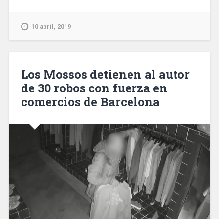
Cámara
de
Barcelona
10 abril, 2019
construirá
un
edificio
de
Los Mossos detienen al autor
21
de 30 robos con fuerza en
plantas
comercios de Barcelona
en
el
22@
que
compartirá
con
el
Ayuntamiento»