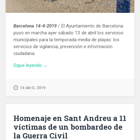
Barcelona 14-4-2019
/ El Ayuntamiento de Barcelona
puso en marcha ayer sábado 13 de abril los servicios
municipales para la temporada media de playas: los
servicios de vigilancia, prevención e información
ciudadana.
«Comienza
Sigue leyendo
→
la
temporada
de
14 abril, 2019
baño
en
las
playas
Homenaje en Sant Andreu a 11
de
víctimas de un bombardeo de
Barcelona»
la Guerra Civil