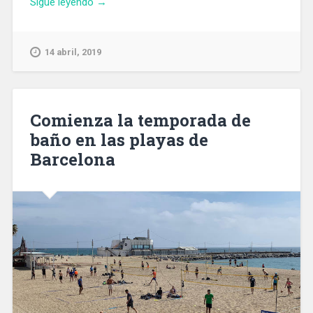
«Detienen
Sigue leyendo
→
a
cuatro
hombres
14 abril, 2019
en
Sant
Adrià
del
Comienza la temporada de
Besós
baño en las playas de
por
Barcelona
ocho
robos
violentos
a
taxistas»