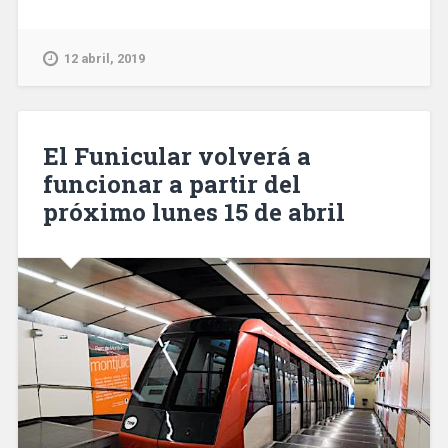
en
Sant
Andreu
12 abril, 2019
un
traficante
de
hachís
El Funicular volverá a
con
funcionar a partir del
45
próximo lunes 15 de abril
kilos
de
droga
y
12.000
€»