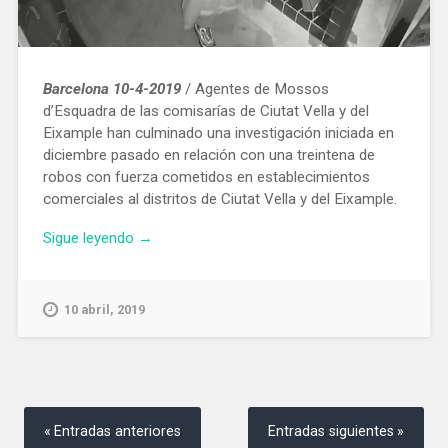
Barcelona 10-4-2019
/ Agentes de Mossos
d’Esquadra de las comisarías de Ciutat Vella y del
Eixample han culminado una investigación iniciada en
diciembre pasado en relación con una treintena de
robos con fuerza cometidos en establecimientos
comerciales al distritos de Ciutat Vella y del Eixample.
«Los
Sigue leyendo
→
Mossos
detienen
al
10 abril, 2019
autor
de
30
robos
Navegación
con
de
Entradas anteriores
Entradas siguientes
fuerza
entradas