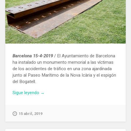
Barcelona 15-4-2019
/ El Ayuntamiento de Barcelona
ha instalado un monumento memorial a las víctimas
de los accidentes de tráfico en una zona ajardinada
junto al Paseo Marítimo de la Nova Icària y el espigón
del Bogatell.
«Barcelona
Sigue leyendo
→
instala
un
memorial
15 abril, 2019
en
recuerdo