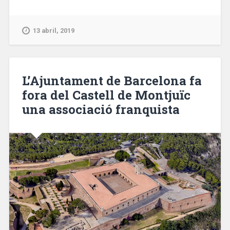
en
Sant
Andreu
13 abril, 2019
a
11
víctimas
de
L’Ajuntament de Barcelona fa
un
fora del Castell de Montjuïc
bombardeo
una associació franquista
de
la
Guerra
Civil»