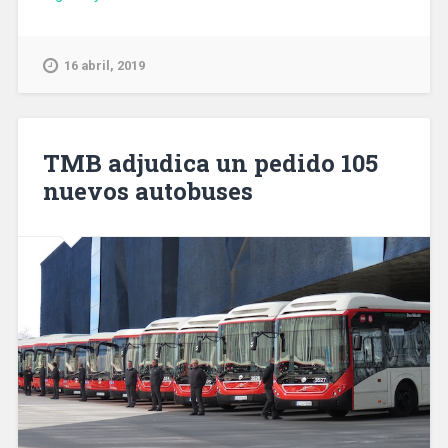
comercializará
para
la
16 abril, 2019
Diada
de
Sant
Jordi
TMB adjudica un pedido 105
2,3
nuevos autobuses
millones
de
rosas»