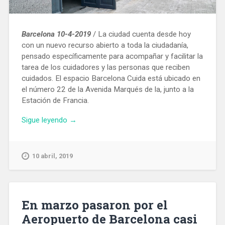
Barcelona 10-4-2019
/ La ciudad cuenta desde hoy
con un nuevo recurso abierto a toda la ciudadanía,
pensado específicamente para acompañar y facilitar la
tarea de los cuidadores y las personas que reciben
cuidados. El espacio Barcelona Cuida está ubicado en
el número 22 de la Avenida Marqués de la, junto a la
Estación de Francia.
«Barcelona
Sigue leyendo
→
Cuida:
nuevo
centro
10 abril, 2019
para
dar
apoyo
a
En marzo pasaron por el
las
Aeropuerto de Barcelona casi
cuidadoras