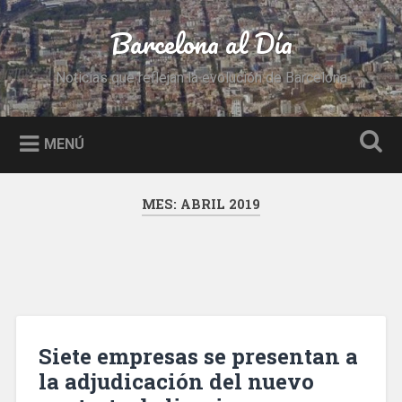
Saltar
al
Barcelona al Día
Buscar
contenido
Noticias que reflejan la evolución de Barcelona
MENÚ
MES:
ABRIL 2019
Siete empresas se presentan a
la adjudicación del nuevo