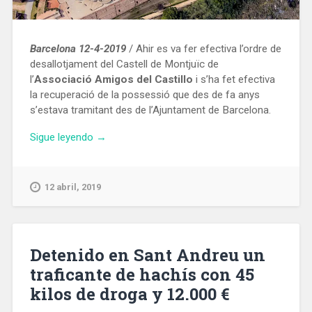
Barcelona 12-4-2019
/ Ahir es va fer efectiva l’ordre de
desallotjament del Castell de Montjuïc de
l’
Associació Amigos del Castillo
i s’ha fet efectiva
la recuperació de la possessió que des de fa anys
s’estava tramitant des de l’Ajuntament de Barcelona.
«L’Ajuntament
Sigue leyendo
→
de
Barcelona
fa
12 abril, 2019
fora
del
Castell
de
Detenido en Sant Andreu un
Montjuïc
traficante de hachís con 45
una
kilos de droga y 12.000 €
associació
franquista»