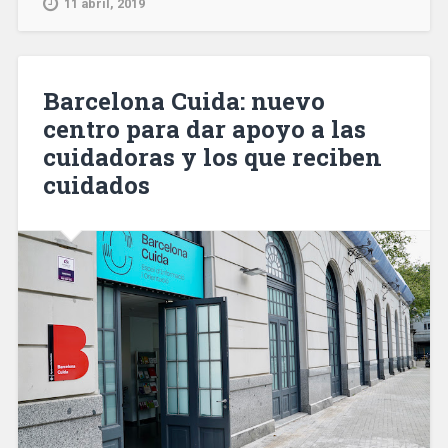
11 abril, 2019
conocer
las
personas
que
Barcelona Cuida: nuevo
integran
centro para dar apoyo a las
la
cuidadoras y los que reciben
lista
electoral»
cuidados