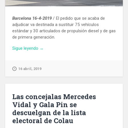
Barcelona 16-4-2019
/ El pedido que se acaba de
adjudicar va destinada a sustituir 75 vehículos
estándar y 30 articulados de propulsión diesel y de gas
de primera generación.
«TMB
Sigue leyendo
→
adjudica
un
pedido
16 abril, 2019
105
nuevos
autobuses»
Las concejalas Mercedes
Vidal y Gala Pin se
descuelgan de la lista
electoral de Colau