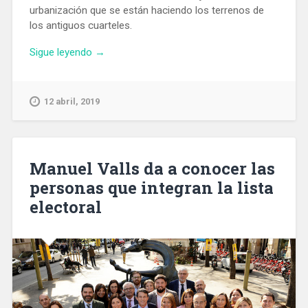
urbanización que se están haciendo los terrenos de
los antiguos cuarteles.
«Localizados
Sigue leyendo
→
dos
tramos
del
12 abril, 2019
Rec
Comtal
en
los
Manuel Valls da a conocer las
antiguos
personas que integran la lista
cuarteles
electoral
de
Sant
Andreu»