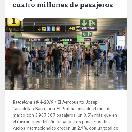
cuatro millones de pasajeros
y
los
que
reciben
cuidados»
Barcelona 10-4-2019
/ El Aeropuerto Josep
Tarradellas Barcelona-El Prat ha cerrado el mes de
marzo con 3.967.367 pasajeros, un 3,5% más que en
el mismo mes del año pasado. Los pasajeros de
vuelos internacionales crecen un 2,9%, con un total de