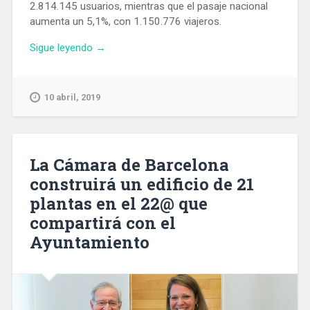
2.814.145 usuarios, mientras que el pasaje nacional
aumenta un 5,1%, con 1.150.776 viajeros.
«En
Sigue leyendo
→
marzo
pasaron
por
10 abril, 2019
el
Aeropuerto
de
Barcelona
La Cámara de Barcelona
casi
construirá un edificio de 21
cuatro
plantas en el 22@ que
millones
de
compartirá con el
pasajeros»
Ayuntamiento