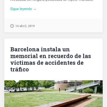
«Las
Sigue leyendo
→
concejalas
Mercedes
Vidal
16 abril, 2019
y
Gala
Pin
se
Barcelona instala un
descuelgan
memorial en recuerdo de las
de
víctimas de accidentes de
la
lista
tráfico
electoral
de
Colau»