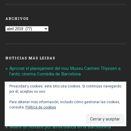
ARCHIVOS
Archivos
NOTICIAS MÁS LEIDAS
Aprovat el planejament del nou Museu Carmen Thyssen a
l'antic cinema Comèdia de Barcelona
La Guardia Urbana de Badalona incorporará pistolas Taser
Privacidad y cookies: este sitio usa cookies. Si continúas navegando
para conflictos de alto riesgo
por él, aceptas su uso.
Comienzan las obras de reforma del recinto ferial de
Para obtener más información, incluido cómo gestionar las cookies,
Montjuïc
consulta:
Política de cookies
Nuevo espacio para la práctica del skate en el Parque del
Maresme
Muere un hombre por arma blanca en la Barceloneta