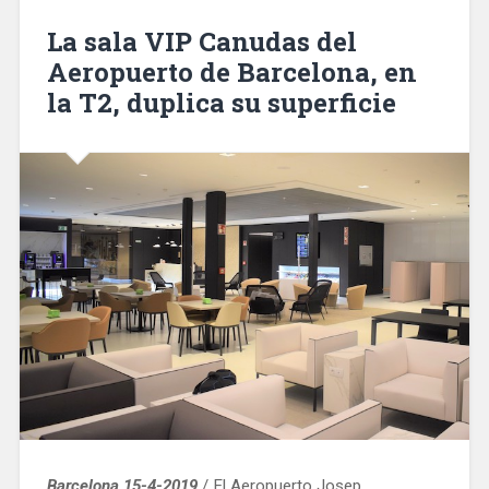
de
las
La sala VIP Canudas del
víctimas
Aeropuerto de Barcelona, en
de
la T2, duplica su superficie
accidentes
de
tráfico»
Barcelona 15-4-2019
/ El Aeropuerto Josep