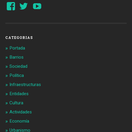
Ver
Ver
YouTube
perfil
perfil
de
de
Barcelonaaldia
@BCN_aldia
en
en
Facebook
Twitter
CATEGORIAS
Portada
Barrios
Sociedad
Política
Infraestructuras
Entidades
Cultura
Actividades
Economía
Urbanismo