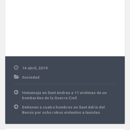
14 abril, 2019
Sociedad
Navegación
Homenaje en Sant Andreu a 11 víctimas de un
de
bombardeo de la Guerra Civil
entradas
Detienen a cuatro hombres en Sant Adrià del
Besós por ocho robos violentos a taxistas