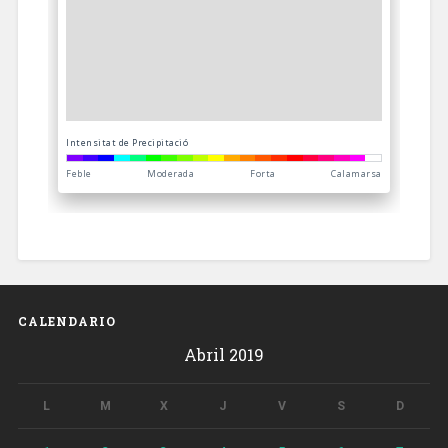
CALENDARIO
Abril 2019
L
M
X
J
V
S
D