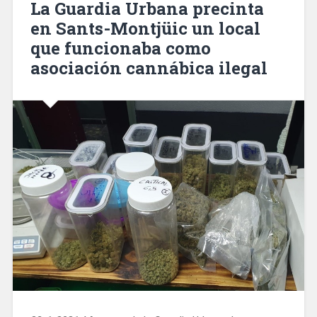
La Guardia Urbana precinta
accidentados
en Sants-Montjüic un local
con
que funcionaba como
patinete
necesitan
asociación cannábica ilegal
cirujía»