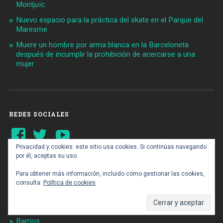
Montjuïc
Nuevo espacio para la práctica del skate en el Parque del
Maresme
Muere un hombre por arma blanca en la Barceloneta
después de incumplir la prohibición de acercarse a una
mujer
REDES SOCIALES
Ver
Ver
YouTube
perfil
perfil
de
de
Privacidad y cookies: este sitio usa cookies. Si continúas navegando
Barcelonaaldia
@BCN_aldia
por él, aceptas su uso.
en
en
Facebook
Twitter
Para obtener más información, incluido cómo gestionar las cookies,
consulta:
Política de cookies
CATEGORIAS
Portada
Barrios