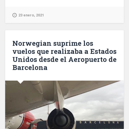
cuatro
pisos
en
23 enero, 2021
el
barrio
Sant
Roc
Norwegian suprime los
de
vuelos que realizaba a Estados
Badalona
Unidos desde el Aeropuerto de
dedicados
a
Barcelona
cultivar
marihuana»