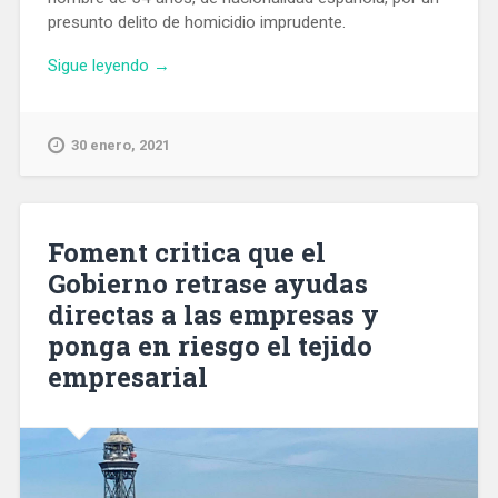
presunto delito de homicidio imprudente.
«Detienen
Sigue leyendo
→
a
un
hombre
30 enero, 2021
en
Martorelles
por
presunto
Foment critica que el
homicidio
Gobierno retrase ayudas
imprudente
directas a las empresas y
mientras
cazaba»
ponga en riesgo el tejido
empresarial