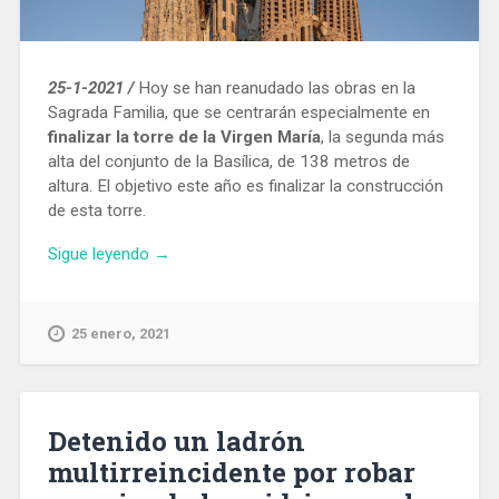
25-1-2021 /
Hoy se han reanudado las obras en la
Sagrada Familia, que se centrarán especialmente en
finalizar la torre de la Virgen María
, la segunda más
alta del conjunto de la Basílica, de 138 metros de
altura. El objetivo este año es finalizar la construcción
de esta torre.
«Se
Sigue leyendo
→
reanudan
las
obras
25 enero, 2021
en
la
Basílica
de
Detenido un ladrón
la
multirreincidente por robar
Sagrada
Familia»