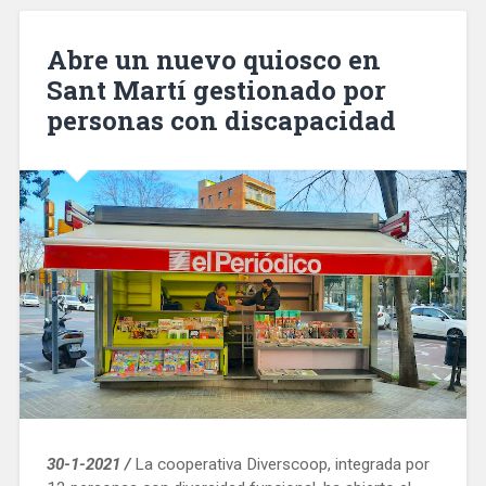
ayudas
directas
Abre un nuevo quiosco en
a
Sant Martí gestionado por
las
personas con discapacidad
empresas
y
ponga
en
riesgo
el
tejido
empresarial»
30-1-2021 /
La cooperativa Diverscoop, integrada por