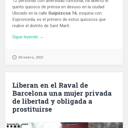
12 personas con diversidad funcional, ha abierto el
quinto quiosco de prensa en desuso en la ciudad.
Ubicado en la calle
Guipúzcoa 16
, esquina con
Espronceda, es el primero de estos quioscos que
reabre el distrito de Sant Martí.
«Abre
Sigue leyendo
→
un
nuevo
quiosco
30 enero, 2021
en
Sant
Martí
gestionado
Liberan en el Raval de
por
Barcelona una mujer privada
personas
de libertad y obligada a
con
discapacidad»
prostituirse