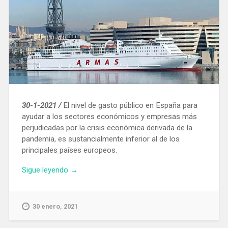
30-1-2021 /
El nivel de gasto público en España para
ayudar a los sectores económicos y empresas más
perjudicadas por la crisis económica derivada de la
pandemia, es sustancialmente inferior al de los
principales países europeos.
«Foment
Sigue leyendo
→
critica
que
el
30 enero, 2021
Gobierno
retrase