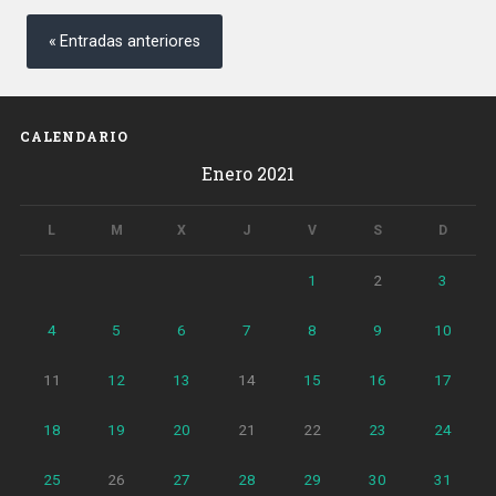
Navegación
Unidos
de
Entradas anteriores
desde
entradas
el
Aeropuerto
de
CALENDARIO
Barcelona»
Enero 2021
L
M
X
J
V
S
D
1
2
3
4
5
6
7
8
9
10
11
12
13
14
15
16
17
18
19
20
21
22
23
24
25
26
27
28
29
30
31