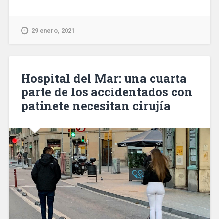
en
el
Raval
29 enero, 2021
de
Barcelona
una
mujer
Hospital del Mar: una cuarta
privada
parte de los accidentados con
de
patinete necesitan cirujía
libertad
y
obligada
a
prostituirse»