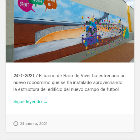
24-1-2021 /
El barrio de Baró de Viver ha estrenado un
nuevo rocódromo que se ha instalado aprovechando
la estructura del edificio del nuevo campo de fútbol.
«Entra
Sigue leyendo
→
en
funcionamiento
un
24 enero, 2021
nuevo
rocódromo