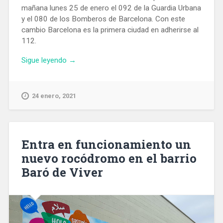
mañana lunes 25 de enero el 092 de la Guardia Urbana
y el 080 de los Bomberos de Barcelona. Con este
cambio Barcelona es la primera ciudad en adherirse al
112.
«El
Sigue leyendo
→
teléfono
112
pasa
24 enero, 2021
a
gestionar
todas
las
Entra en funcionamiento un
llamadas
nuevo rocódromo en el barrio
de
Baró de Viver
emergencia
de
Barcelona»