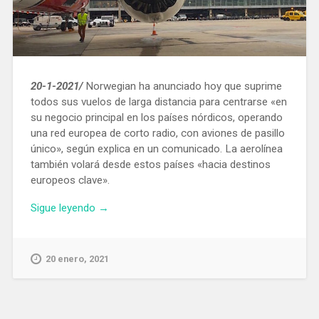
20-1-2021/
Norwegian ha anunciado hoy que suprime
todos sus vuelos de larga distancia para centrarse «en
su negocio principal en los países nórdicos, operando
una red europea de corto radio, con aviones de pasillo
único», según explica en un comunicado. La aerolínea
también volará desde estos países «hacia destinos
europeos clave».
«Norwegian
Sigue leyendo
→
suprime
los
vuelos
20 enero, 2021
que
realizaba
a
Estados