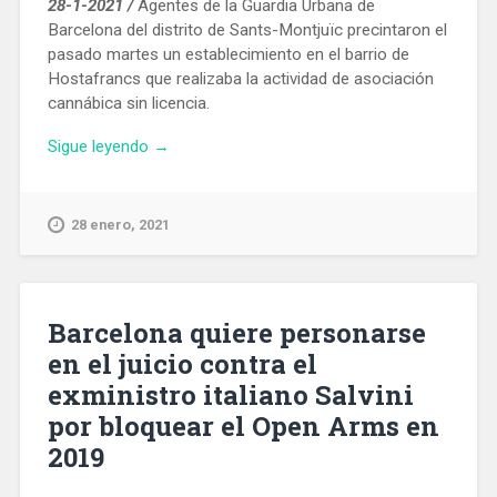
28-1-2021 /
Agentes de la Guardia Urbana de
Barcelona del distrito de Sants-Montjuïc precintaron el
pasado martes un establecimiento en el barrio de
Hostafrancs que realizaba la actividad de asociación
cannábica sin licencia.
«La
Sigue leyendo
→
Guardia
Urbana
precinta
28 enero, 2021
en
Sants-
Montjüic
un
Barcelona quiere personarse
local
en el juicio contra el
que
exministro italiano Salvini
funcionaba
como
por bloquear el Open Arms en
asociación
2019
cannábica
ilegal»