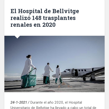
en
el
El Hospital de Bellvitge
barrio
realizó 148 trasplantes
Baró
renales en 2020
de
Viver»
24-1-2021 /
Durante el año 2020, el Hospital
Universitario de Bellvitge ha llevado a cabo un total de