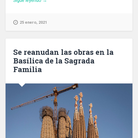
Sigue leyendo
→
Mossos
detienen
a
25 enero, 2021
un
hombre
acusado
de
Se reanudan las obras en la
cinco
Basílica de la Sagrada
delitos
Familia
sexuales
en
Barcelona»