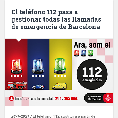
de
limpieza
El teléfono 112 pasa a
de
gestionar todas las llamadas
pintadas
de emergencia de Barcelona
en
Barcelona»
24-1-2021 /
El teléfono 112 sustituirá a partir de