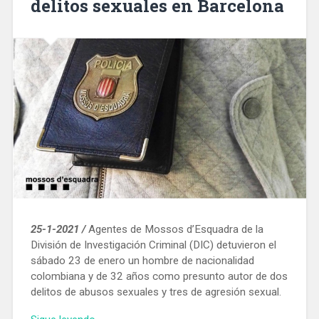
delitos sexuales en Barcelona
40
personas
en
un
bar»
25-1-2021 /
Agentes de Mossos d’Esquadra de la
División de Investigación Criminal (DIC) detuvieron el
sábado 23 de enero un hombre de nacionalidad
colombiana y de 32 años como presunto autor de dos
delitos de abusos sexuales y tres de agresión sexual.
«Los