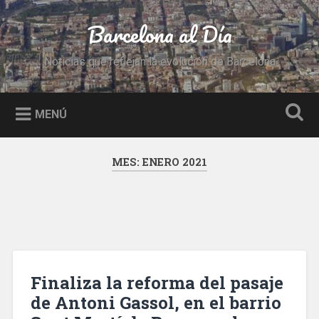
Saltar
al
Barcelona al Día
Buscar
contenido
Noticias que reflejan la evolución de Barcelona
MENÚ
MES:
ENERO 2021
Finaliza la reforma del pasaje
de Antoni Gassol, en el barrio