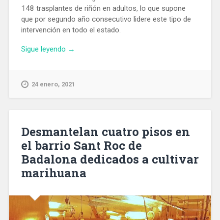
148 trasplantes de riñón en adultos, lo que supone
que por segundo año consecutivo lidere este tipo de
intervención en todo el estado.
«El
Sigue leyendo
→
Hospital
de
Bellvitge
24 enero, 2021
realizó
148
trasplantes
renales
Desmantelan cuatro pisos en
en
el barrio Sant Roc de
2020»
Badalona dedicados a cultivar
marihuana