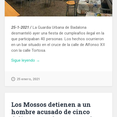
25-1-2021 /
La Guardia Urbana de Badalona
desmanteló ayer una fiesta de cumpleaños ilegal en la
que participaban 40 personas. Los hechos ocurrieron
en un bar situado en el cruce de la calle de Alfonso XII
con la calle Tortosa.
«La
Sigue leyendo
→
Guardia
Urbana
de
25 enero, 2021
Badalona
desmantela
una
fiesta
Los Mossos detienen a un
ilegal
hombre acusado de cinco
con