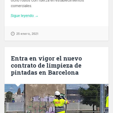
ocho robos con fuerza en establecimientos
comerciales.
«Detenido
Sigue leyendo
→
un
ladrón
multirreincidente
25 enero, 2021
por
robar
rompiendo
los
Entra en vigor el nuevo
vidrios
contrato de limpieza de
con
pintadas en Barcelona
la
tapa
de
una
alcantarilla»