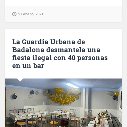
personarse
en
27 enero, 2021
el
juicio
contra
el
La Guardia Urbana de
exministro
Badalona desmantela una
italiano
fiesta ilegal con 40 personas
Salvini
por
en un bar
bloquear
el
Open
Arms
en
2019»