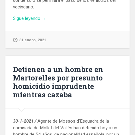
donde sólo se permitirá el paso de los vehículos del
vecindario.
«Finaliza
Sigue leyendo
→
la
reforma
del
31 enero, 2021
pasaje
de
Antoni
Gassol,
Detienen a un hombre en
en
Martorelles por presunto
el
homicidio imprudente
barrio
Sant
mientras cazaba
Martí
de
Provençals»
30-1-2021 /
Agente de Mossos d’Esquadra de la
comisaría de Mollet del Vallés han detenido hoy a un
hombre de 54 años, de nacionalidad española, por un