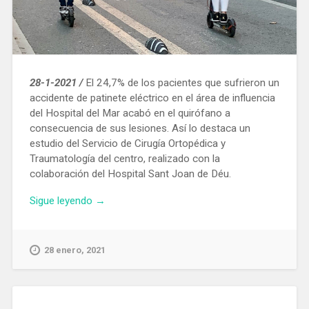
28-1-2021 /
El 24,7% de los pacientes que sufrieron un
accidente de patinete eléctrico en el área de influencia
del Hospital del Mar acabó en el quirófano a
consecuencia de sus lesiones. Así lo destaca un
estudio del Servicio de Cirugía Ortopédica y
Traumatología del centro, realizado con la
colaboración del Hospital Sant Joan de Déu.
«Hospital
Sigue leyendo
→
del
Mar:
una
28 enero, 2021
cuarta
parte
de
los