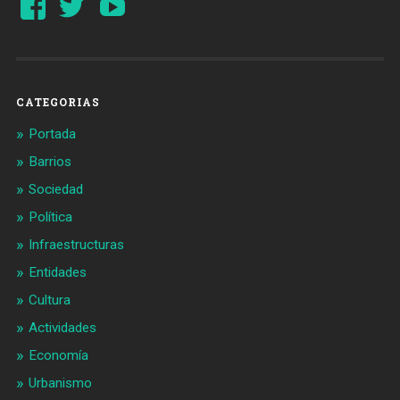
perfil
perfil
de
de
Barcelonaaldia
@BCN_aldia
en
en
Facebook
Twitter
CATEGORIAS
Portada
Barrios
Sociedad
Política
Infraestructuras
Entidades
Cultura
Actividades
Economía
Urbanismo