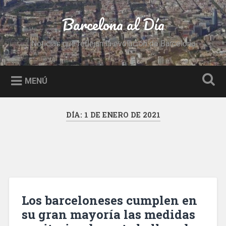
Saltar
al
Barcelona al Día
Buscar
contenido
Noticias que reflejan la evolución de Barcelona
MENÚ
DÍA:
1 DE ENERO DE 2021
Los barceloneses cumplen en
su gran mayoría las medidas