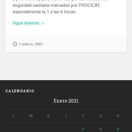
seguridad sanitaria marcadas por PROCICAT,
especialmente la 1 y las 6 horas.
«Los
Sigue leyendo
→
barceloneses
cumplen
en
1 enero, 2021
su
gran
mayoría
las
medidas
sanitarias
durante
CALENDARIO
la
Enero 2021
llegada
del
Año
L
M
X
J
V
S
D
Nuevo»
1
2
3