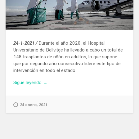
24-1-2021 /
Durante el año 2020, el Hospital
Universitario de Bellvitge ha llevado a cabo un total de
148 trasplantes de riñón en adultos, lo que supone
que por segundo año consecutivo lidere este tipo de
intervención en todo el estado.
«El
Sigue leyendo
→
Hospital
de
Bellvitge
24 enero, 2021
realizó
148
trasplantes
renales
en