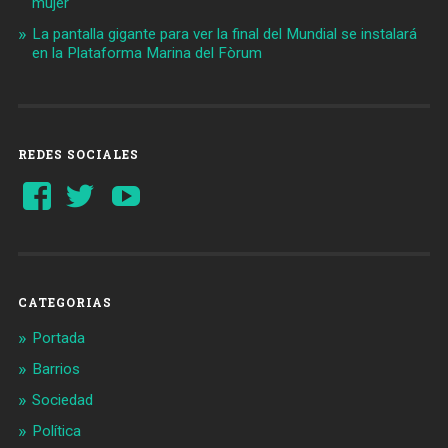
mujer
La pantalla gigante para ver la final del Mundial se instalará
en la Plataforma Marina del Fòrum
REDES SOCIALES
Ver
Ver
YouTube
perfil
perfil
de
de
Barcelonaaldia
@BCN_aldia
en
en
Facebook
Twitter
CATEGORIAS
Portada
Barrios
Sociedad
Política