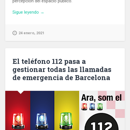
percepción del espacio público.
«Entra
Sigue leyendo
→
en
vigor
el
24 enero, 2021
nuevo
contrato
de
limpieza
El teléfono 112 pasa a
de
gestionar todas las llamadas
pintadas
de emergencia de Barcelona
en
Barcelona»