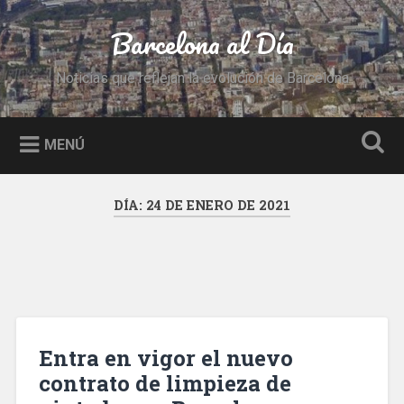
Saltar
al
Barcelona al Día
Buscar
contenido
Noticias que reflejan la evolución de Barcelona
MENÚ
DÍA:
24 DE ENERO DE 2021
Entra en vigor el nuevo
contrato de limpieza de