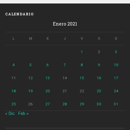
2020»
CALENDARIO
Enero 2021
L
M
X
J
V
S
D
1
2
3
4
5
6
7
8
9
10
11
12
13
14
15
16
17
18
19
20
21
22
23
24
25
26
27
28
29
30
31
« Dic
Feb »