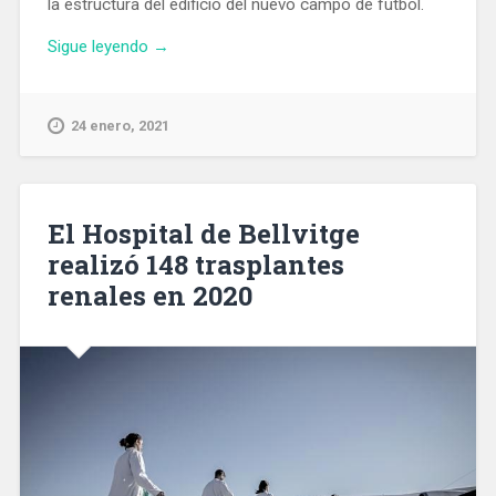
la estructura del edificio del nuevo campo de fútbol.
«Entra
Sigue leyendo
→
en
funcionamiento
un
24 enero, 2021
nuevo
rocódromo
en
el
El Hospital de Bellvitge
barrio
realizó 148 trasplantes
Baró
renales en 2020
de
Viver»