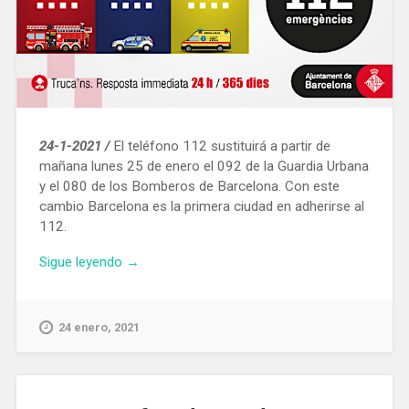
24-1-2021 /
El teléfono 112 sustituirá a partir de
mañana lunes 25 de enero el 092 de la Guardia Urbana
y el 080 de los Bomberos de Barcelona. Con este
cambio Barcelona es la primera ciudad en adherirse al
112.
«El
Sigue leyendo
→
teléfono
112
pasa
24 enero, 2021
a
gestionar
todas
las