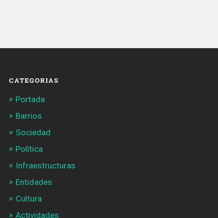
con
la
tapa
de
una
alcantarilla»
CATEGORIAS
Portada
Barrios
Sociedad
Política
Infraestructuras
Entidades
Cultura
Actividades