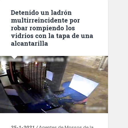
de
la
Detenido un ladrón
Sagrada
multirreincidente por
Familia»
robar rompiendo los
vidrios con la tapa de una
alcantarilla
25-1-2021 /
Agentes de Mossos de la