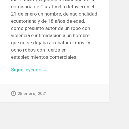
comisaría de Ciutat Vella detuvieron el
21 de enero un hombre, de nacionalidad
ecuatoriana y de 18 años de edad,
como presunto autor de un robo con
violencia e intimidación a un hombre
que no se dejaba arrebatar el móvil y
ocho robos con fuerza en
establecimientos comerciales.
«Detenido
Sigue leyendo
→
un
ladrón
multirreincidente
25 enero, 2021
por
robar
rompiendo
los
vidrios