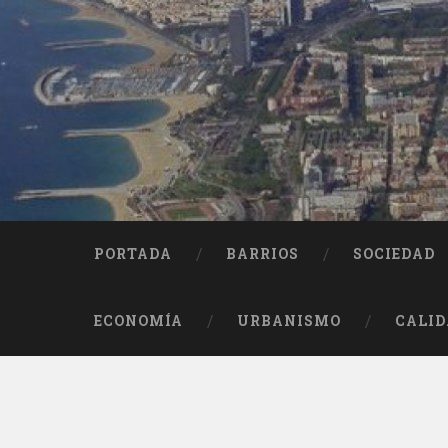
Saltar
al
contenido
Buscar
PORTADA
BARRIOS
SOCIEDAD
ECONOMÍA
URBANISMO
CALID