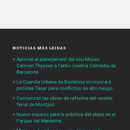
NOTICIAS MÁS LEIDAS
Aprovat el planejament del nou Museu
Carmen Thyssen a l'antic cinema Comèdia de
Barcelona
La Guardia Urbana de Badalona incorporará
pistolas Taser para conflictos de alto riesgo
Comienzan las obras de reforma del recinto
ferial de Montjuïc
Nuevo espacio para la práctica del skate en el
Parque del Maresme