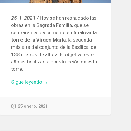
25-1-2021 /
Hoy se han reanudado las
obras en la Sagrada Familia, que se
centrarán especialmente en
finalizar la
torre de la Virgen María
, la segunda
más alta del conjunto de la Basílica, de
138 metros de altura. El objetivo este
año es finalizar la construcción de esta
torre.
«Se
Sigue leyendo
→
reanudan
las
obras
25 enero, 2021
en
la
Basílica