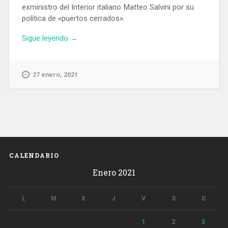
exministro del Interior italiano Matteo Salvini por su
política de «puertos cerrados».
«Barcelona
Sigue leyendo
→
quiere
personarse
en
27 enero, 2021
el
juicio
contra
el
exministro
italiano
Salvini
CALENDARIO
por
Enero 2021
bloquear
el
Open
L
M
X
J
V
S
D
Arms
en
1
2
3
2019»