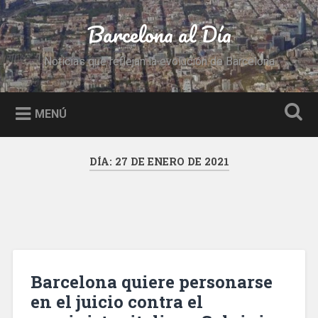
Saltar
al
Barcelona al Día
Buscar
contenido
Noticias que reflejan la evolución de Barcelona
MENÚ
DÍA:
27 DE ENERO DE 2021
Barcelona quiere personarse
en el juicio contra el