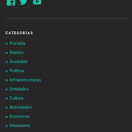
perfil
perfil
de
de
Barcelonaaldia
@BCN_aldia
en
en
Facebook
Twitter
CATEGORIAS
Portada
Barrios
Sociedad
Política
Infraestructuras
Entidades
Cultura
Actividades
Economía
Urbanismo