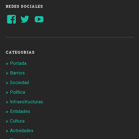
REDES SOCIALES
Ver
Ver
YouTube
perfil
perfil
de
de
Barcelonaaldia
@BCN_aldia
en
en
Facebook
Twitter
CATEGORIAS
Portada
Barrios
Sociedad
Política
Infraestructuras
Entidades
Cultura
Actividades