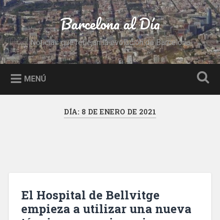
Saltar
al
Barcelona al Día
Buscar
contenido
Noticias que reflejan la evolución de Barcelona
MENÚ
DÍA:
8 DE ENERO DE 2021
El Hospital de Bellvitge
empieza a utilizar una nueva