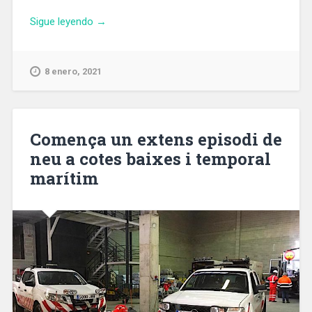
«El
Sigue leyendo
→
Hospital
de
Bellvitge
8 enero, 2021
empieza
a
utilizar
una
Comença un extens episodi de
nueva
neu a cotes baixes i temporal
técnica
marítim
menos
invasiva
para
enfermedades
de
próstata»