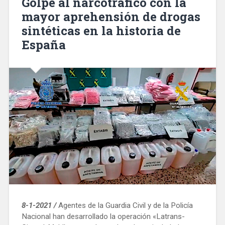
Golpe al narcotráfico con la
baixes
mayor aprehensión de drogas
i
sintéticas en la historia de
temporal
marítim»
España
8-1-2021 /
Agentes de la Guardia Civil y de la Policía
Nacional han desarrollado la operación «Latrans-