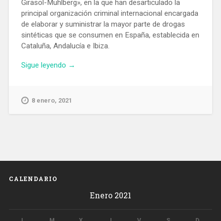
Girasol-Muhlberg», en la que han desarticulado la
principal organización criminal internacional encargada
de elaborar y suministrar la mayor parte de drogas
sintéticas que se consumen en España, establecida en
Cataluña, Andalucía e Ibiza.
«Golpe
Sigue leyendo
→
al
narcotráfico
con
8 enero, 2021
la
mayor
aprehensión
de
drogas
sintéticas
en
CALENDARIO
la
Enero 2021
historia
de
España»
L
M
X
J
V
S
D