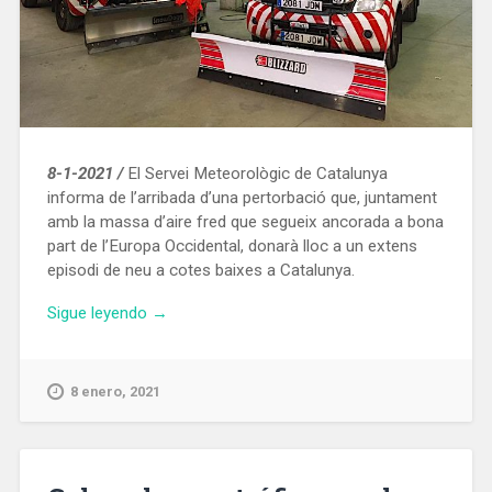
8-1-2021 /
El Servei Meteorològic de Catalunya
informa de l’arribada d’una pertorbació que, juntament
amb la massa d’aire fred que segueix ancorada a bona
part de l’Europa Occidental, donarà lloc a un extens
episodi de neu a cotes baixes a Catalunya.
«Comença
Sigue leyendo
→
un
extens
episodi
8 enero, 2021
de
neu
a
cotes