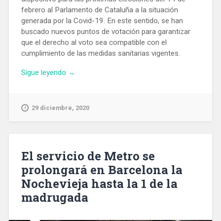
febrero al Parlamento de Cataluña a la situación
generada por la Covid-19. En este sentido, se han
buscado nuevos puntos de votación para garantizar
que el derecho al voto sea compatible con el
cumplimiento de las medidas sanitarias vigentes.
«El
Sigue leyendo
→
14-
F
se
29 diciembre, 2020
votará
por
primera
vez
El servicio de Metro se
en
prolongará en Barcelona la
Barcelona
Nochevieja hasta la 1 de la
en
siete
madrugada
mercados
y