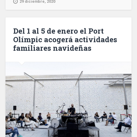
29 diciembre, 2020
se
prolongará
en
Barcelona
Del 1 al 5 de enero el Port
la
Olímpic acogerá actividades
Nochevieja
familiares navideñas
hasta
la
1
de
la
madrugada»