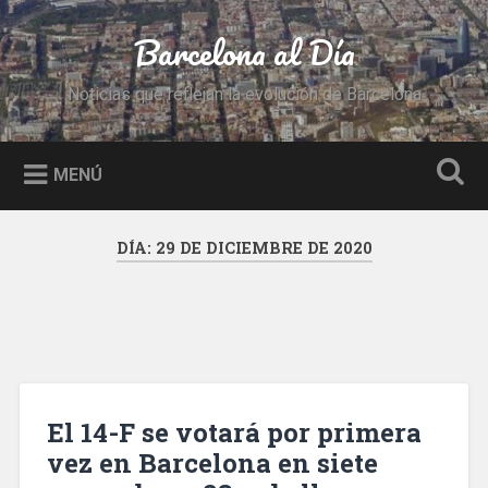
Saltar
al
Barcelona al Día
Buscar
contenido
Noticias que reflejan la evolución de Barcelona
MENÚ
DÍA:
29 DE DICIEMBRE DE 2020
El 14-F se votará por primera
vez en Barcelona en siete