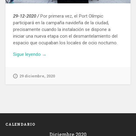
29-12-2020 /
Por primera vez, el Port Olímpic
participará en la campaña navideña de la ciudad,
precisamente cuando la instalación se dispone a
iniciar una nueva etapa con el desmantelamiento del
espacio que ocupaban los locales de ocio nocturno.
«Del
Sigue leyendo
→
1
al
5
29 diciembre, 2020
de
enero
el
Port
Olímpic
acogerá
actividades
CALENDARIO
familiares
Diciembre 2020
navideñas»