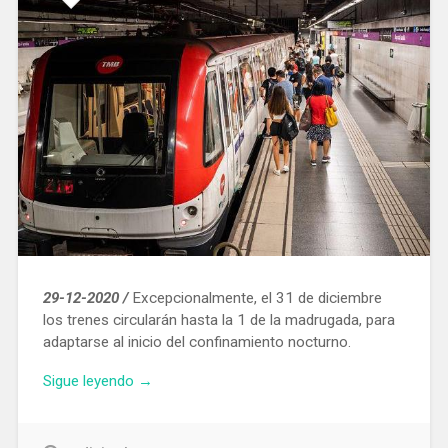
23
pabellones
deportivos»
29-12-2020 /
Excepcionalmente, el 31 de diciembre
los trenes circularán hasta la 1 de la madrugada, para
adaptarse al inicio del confinamiento nocturno.
«El
Sigue leyendo
→
servicio
de
Metro