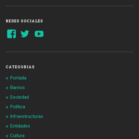
REDES SOCIALES
Ver
Ver
YouTube
perfil
perfil
de
de
Barcelonaaldia
@BCN_aldia
en
en
Facebook
Twitter
CATEGORIAS
Portada
Barrios
Sociedad
Política
Infraestructuras
Entidades
Cultura