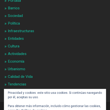
Portada
Barrios
Sociedad
Política
Infraestructuras
Entidades
Cultura
Actividades
Economía
Urbanismo
Calidad de Vida
Tendencias
Gran BCN
Privacidad y cookies: este sitio usa cookies. Si continúas navegando
por él, aceptas su uso.
Para obtener más información, incluido cómo gestionar las cookies,