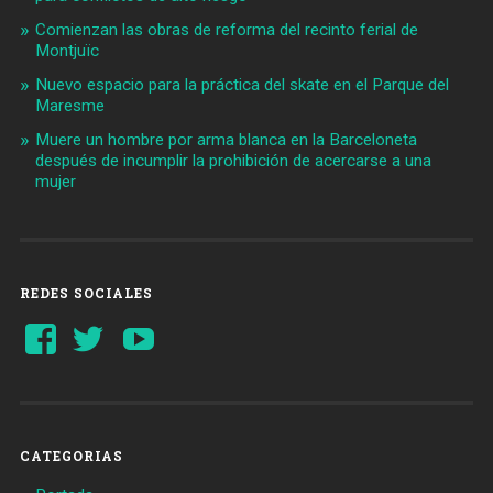
Comienzan las obras de reforma del recinto ferial de
Montjuïc
Nuevo espacio para la práctica del skate en el Parque del
Maresme
Muere un hombre por arma blanca en la Barceloneta
después de incumplir la prohibición de acercarse a una
mujer
REDES SOCIALES
Ver
Ver
YouTube
perfil
perfil
de
de
Barcelonaaldia
@BCN_aldia
en
en
Facebook
Twitter
CATEGORIAS