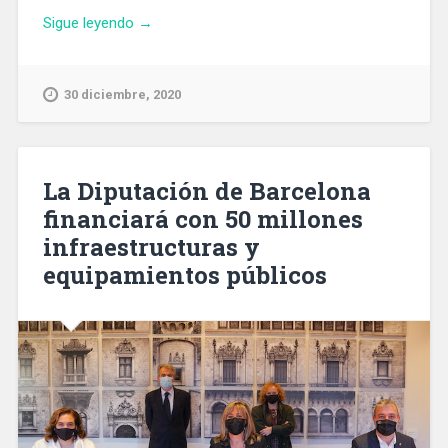
«El
Sigue leyendo
→
convenio
de
los
30 diciembre, 2020
trabajadores
de
supermercados
contempla
La Diputación de Barcelona
mejoras
financiará con 50 millones
salariales»
infraestructuras y
equipamientos públicos