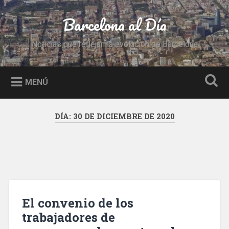
Saltar
al
Barcelona al Día
Buscar
contenido
Noticias que reflejan la evolución de Barcelona
MENÚ
DÍA:
30 DE DICIEMBRE DE 2020
El convenio de los
trabajadores de