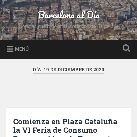
Saltar
al
Barcelona al Día
Buscar
contenido
Noticias que reflejan la evolución de Barcelona
MENÚ
DÍA:
19 DE DICIEMBRE DE 2020
Comienza en Plaza Cataluña
la VI Feria de Consumo