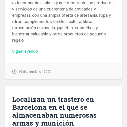
exterior sur de la plaza y que mostrarán los productos
y servicios de una cuarentena de entidades y
empresas con una amplia oferta de artesanía, ropa y
otros complementos textiles, cultura, libros,
alimentación envasada, juguetes, cosmética y
bienestar saludable y otros productos de pequeño
regalo.
«Comienza
Sigue leyendo
→
en
Plaza
Cataluña
19 diciembre, 2020
la
VI
Feria
de
Localizan un trastero en
Consumo
Barcelona en el que se
Responsable
almacenaban numerosas
y
de
armas y munición
Economía