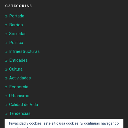
CATEGORIAS
Portada
Barrios
Sociedad
Política
Infraestructuras
Entidades
Cultura
Actividades
Economía
Urbanismo
Calidad de Vida
Tendencias
Gran BCN
Privacidad y cookies: este sitio usa cookies. Si continúas navegando