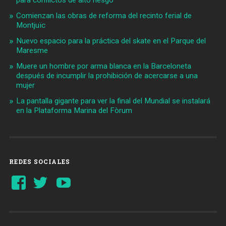
Comienzan las obras de reforma del recinto ferial de
Montjuïc
Nuevo espacio para la práctica del skate en el Parque del
Maresme
Muere un hombre por arma blanca en la Barceloneta
después de incumplir la prohibición de acercarse a una
mujer
La pantalla gigante para ver la final del Mundial se instalará
en la Plataforma Marina del Fòrum
REDES SOCIALES
Ver
Ver
YouTube
perfil
perfil
de
de
Barcelonaaldia
@BCN_aldia
en
en
Facebook
Twitter