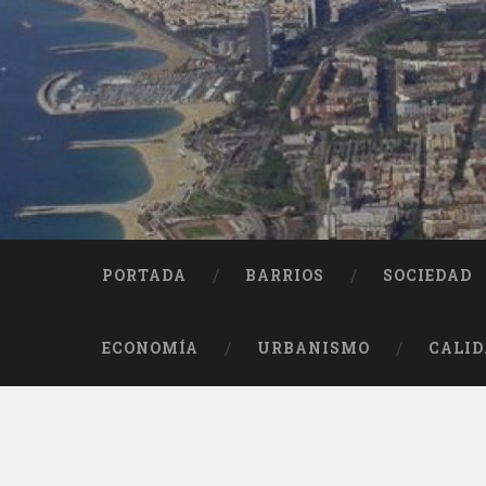
Saltar
al
contenido
Buscar
PORTADA
BARRIOS
SOCIEDAD
ECONOMÍA
URBANISMO
CALID