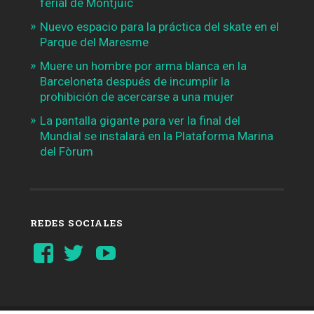
ferial de Montjuïc
Nuevo espacio para la práctica del skate en el
Parque del Maresme
Muere un hombre por arma blanca en la
Barceloneta después de incumplir la
prohibición de acercarse a una mujer
La pantalla gigante para ver la final del
Mundial se instalará en la Plataforma Marina
del Fòrum
REDES SOCIALES
Ver
Ver
YouTube
perfil
perfil
de
de
Barcelonaaldia
@BCN_aldia
en
en
Facebook
Twitter