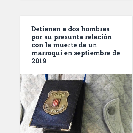
en
el
Parque
Fluvial
Detienen a dos hombres
del
por su presunta relación
Besòs»
con la muerte de un
marroquí en septiembre de
2019