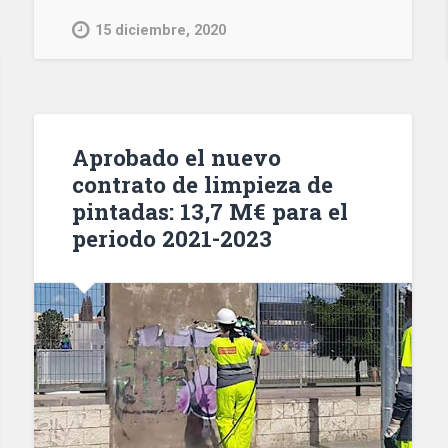
Reig
15 diciembre, 2020
Jofre
acuerda
con
Janssen
fabricar
Aprobado el nuevo
una
contrato de limpieza de
vacuna
pintadas: 13,7 M€ para el
contra
periodo 2021-2023
Covid-
19»