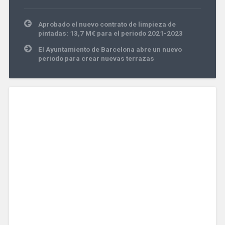
Navegación
Aprobado el nuevo contrato de limpieza de
de
pintadas: 13,7 M€ para el periodo 2021-2023
entradas
El Ayuntamiento de Barcelona abre un nuevo
periodo para crear nuevas terrazas