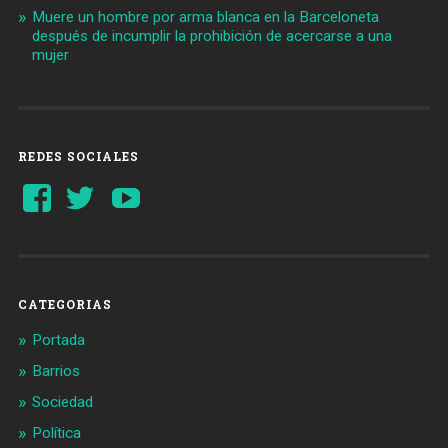
Muere un hombre por arma blanca en la Barceloneta
después de incumplir la prohibición de acercarse a una
mujer
REDES SOCIALES
Ver
Ver
YouTube
perfil
perfil
de
de
Barcelonaaldia
@BCN_aldia
en
en
Facebook
Twitter
CATEGORIAS
Portada
Barrios
Sociedad
Política