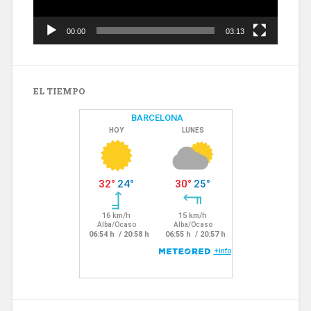
00:00
03:13
EL TIEMPO