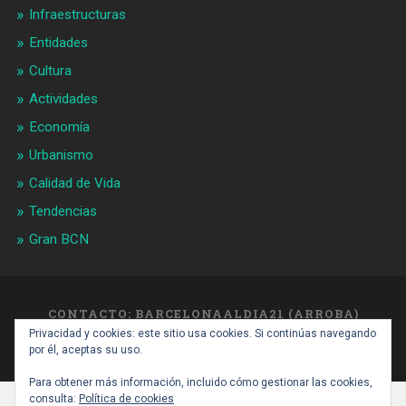
Infraestructuras
Entidades
Cultura
Actividades
Economía
Urbanismo
Calidad de Vida
Tendencias
Gran BCN
CONTACTO: BARCELONAALDIA21 (ARROBA)
GMAIL.COM
Privacidad y cookies: este sitio usa cookies. Si continúas navegando
SUBIR ↑
por él, aceptas su uso.
Para obtener más información, incluido cómo gestionar las cookies,
consulta:
Política de cookies