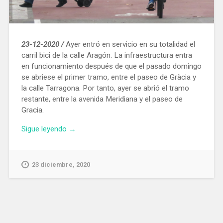
23-12-2020 /
Ayer entró en servicio en su totalidad el
carril bici de la calle Aragón. La infraestructura entra
en funcionamiento después de que el pasado domingo
se abriese el primer tramo, entre el paseo de Gràcia y
la calle Tarragona. Por tanto, ayer se abrió el tramo
restante, entre la avenida Meridiana y el paseo de
Gracia.
«Los
Sigue leyendo
→
4,8
km
del
23 diciembre, 2020
nuevo
carril
bici
de
la