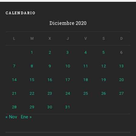
calle
Aragón
CALENDARIO
ya
Diciembre 2020
están
operativos»
L
M
X
J
V
S
D
1
2
3
4
5
6
7
8
9
10
11
12
13
14
15
16
17
18
19
20
21
22
23
24
25
26
27
28
29
30
31
« Nov
Ene »