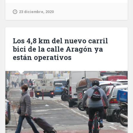
de
un
23 diciembre, 2020
motorista
en
la
calle
Los 4,8 km del nuevo carril
Balmes
bici de la calle Aragón ya
cuestiona
están operativos
el
‘urbanismo
táctico’
de
Colau»