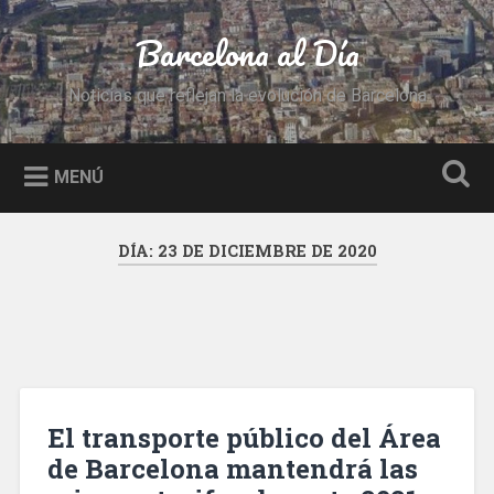
Saltar
al
Barcelona al Día
Buscar
contenido
Noticias que reflejan la evolución de Barcelona
MENÚ
DÍA:
23 DE DICIEMBRE DE 2020
El transporte público del Área
de Barcelona mantendrá las