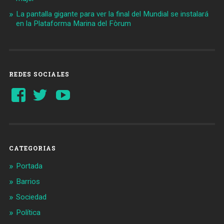
La pantalla gigante para ver la final del Mundial se instalará
en la Plataforma Marina del Fòrum
REDES SOCIALES
Ver
Ver
YouTube
perfil
perfil
de
de
Barcelonaaldia
@BCN_aldia
en
en
Facebook
Twitter
CATEGORIAS
Portada
Barrios
Sociedad
Política