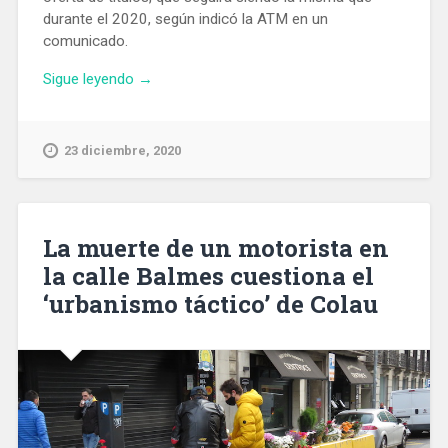
durante el 2020, según indicó la ATM en un
comunicado.
«El
Sigue leyendo
→
transporte
público
del
23 diciembre, 2020
Área
de
Barcelona
mantendrá
La muerte de un motorista en
las
la calle Balmes cuestiona el
mismas
‘urbanismo táctico’ de Colau
tarifas
durante
2021»