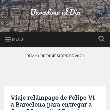
Saltar
al
Barcelona al Día
Buscar
contenido
Noticias que reflejan la evolución de Barcelona
MENÚ
DÍA:
21 DE DICIEMBRE DE 2020
Viaje relámpago de Felipe VI
a Barcelona para entregar a