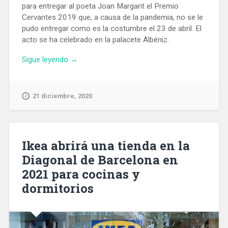
para entregar al poeta Joan Margarit el Premio
Cervantes 2019 que, a causa de la pandemia, no se le
pudo entregar como es la costumbre el 23 de abril. El
acto se ha celebrado en la palacete Albéniz.
«Viaje
Sigue leyendo
→
relámpago
de
Felipe
21 diciembre, 2020
VI
a
Barcelona
para
Ikea abrirá una tienda en la
entregar
Diagonal de Barcelona en
a
2021 para cocinas y
Joan
Margarit
dormitorios
el
Premio
Cervantes»