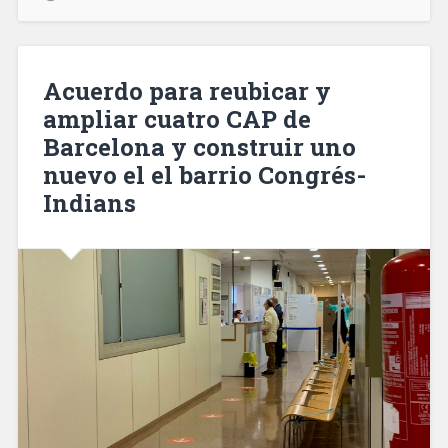
en
la
Diagonal
de
Acuerdo para reubicar y
Barcelona
ampliar cuatro CAP de
en
Barcelona y construir uno
2021
para
nuevo el el barrio Congrés-
cocinas
Indians
y
dormitorios»