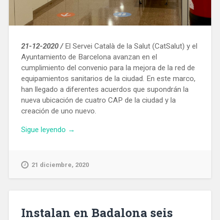
21-12-2020 /
El Servei Català de la Salut (CatSalut) y el
Ayuntamiento de Barcelona avanzan en el
cumplimiento del convenio para la mejora de la red de
equipamientos sanitarios de la ciudad. En este marco,
han llegado a diferentes acuerdos que supondrán la
nueva ubicación de cuatro CAP de la ciudad y la
creación de uno nuevo.
«Acuerdo
Sigue leyendo
→
para
reubicar
y
21 diciembre, 2020
ampliar
cuatro
CAP
de
Instalan en Badalona seis
Barcelona