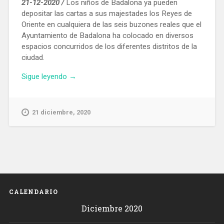
21-12-2020 /
Los niños de Badalona ya pueden
depositar las cartas a sus majestades los Reyes de
Oriente en cualquiera de las seis buzones reales que el
Ayuntamiento de Badalona ha colocado en diversos
espacios concurridos de los diferentes distritos de la
ciudad.
«Instalan
Sigue leyendo
→
en
Badalona
seis
21 diciembre, 2020
buzones
para
enviar
las
cartas
a
los
CALENDARIO
Reyes
Diciembre 2020
Magos»