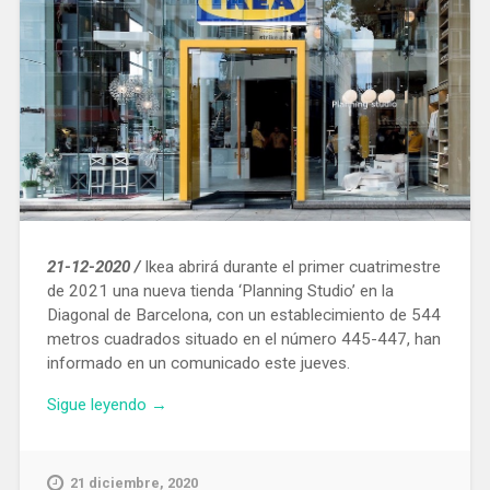
21-12-2020 /
Ikea abrirá durante el primer cuatrimestre
de 2021 una nueva tienda ‘Planning Studio’ en la
Diagonal de Barcelona, con un establecimiento de 544
metros cuadrados situado en el número 445-447, han
informado en un comunicado este jueves.
«Ikea
Sigue leyendo
→
abrirá
una
tienda
21 diciembre, 2020