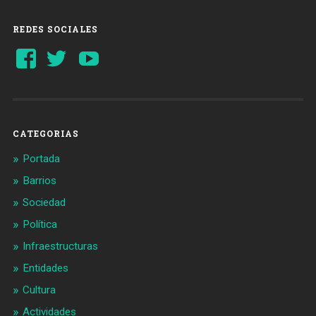
REDES SOCIALES
Ver
Ver
YouTube
perfil
perfil
de
de
Barcelonaaldia
@BCN_aldia
en
en
Facebook
Twitter
CATEGORIAS
Portada
Barrios
Sociedad
Política
Infraestructuras
Entidades
Cultura
Actividades