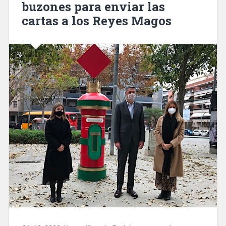
buzones para enviar las
y
cartas a los Reyes Magos
construir
uno
nuevo
el
el
barrio
Congrés-
Indians»