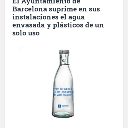
El Ayuntamiento de
de
Barcelona suprime en sus
la
instalaciones el agua
L10
Sur
envasada y plásticos de un
del
solo uso
metro»