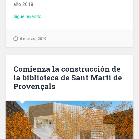
año 2018.
«En
Sigue leyendo
→
prisión
tras
ser
6 marzo, 2019
detenido
por
su
relación
Comienza la construcción de
con
la biblioteca de Sant Martí de
un
Provençals
homicidio
ocurrido
en
el
Gòtic»