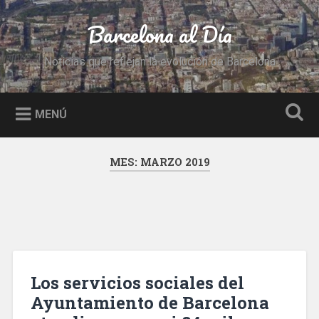
Saltar
al
Barcelona al Día
Buscar
contenido
Noticias que reflejan la evolución de Barcelona
MENÚ
MES:
MARZO 2019
Los servicios sociales del
Ayuntamiento de Barcelona