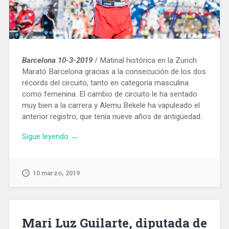
Barcelona 10-3-2019
/ Matinal histórica en la Zurich
Marató Barcelona gracias a la consecución de los dos
récords del circuito, tanto en categoría masculina
como femenina. El cambio de circuito le ha sentado
muy bien a la carrera y Alemu Bekele ha vapuleado el
anterior registro, que tenía nueve años de antigüedad.
«Los
Sigue leyendo
→
ganadores
de
la
10 marzo, 2019
Maratón
de
Barcelona
establecen
Mari Luz Guilarte, diputada de
nuevo