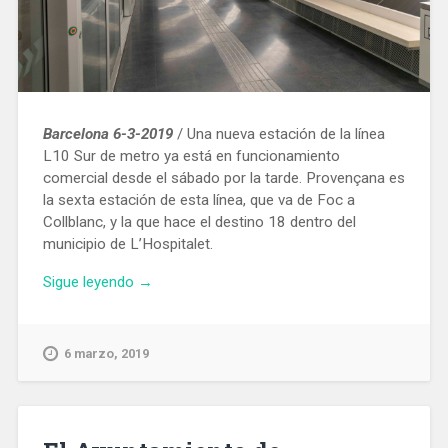
Barcelona 6-3-2019
/ Una nueva estación de la línea
L10 Sur de metro ya está en funcionamiento
comercial desde el sábado por la tarde. Provençana es
la sexta estación de esta línea, que va de Foc a
Collblanc, y la que hace el destino 18 dentro del
municipio de L’Hospitalet.
«En
Sigue leyendo
→
servicio
la
estación
6 marzo, 2019
de
Provençana,
la
sexta