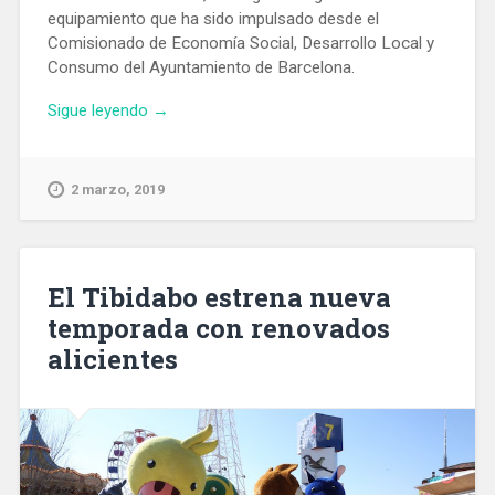
equipamiento que ha sido impulsado desde el
Comisionado de Economía Social, Desarrollo Local y
Consumo del Ayuntamiento de Barcelona.
«Nace
Sigue leyendo
→
Bicihub,
cluster
de
2 marzo, 2019
la
bicicleta
en
Barcelona
El Tibidabo estrena nueva
para
temporada con renovados
favorecer
alicientes
su
uso
y
actividad
económica»