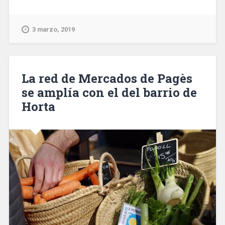
dos
personas
al
3 marzo, 2019
incendiarse
un
piso
del
La red de Mercados de Pagès
barrio
se amplía con el del barrio de
de
Horta
Les
Corts»