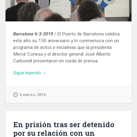
Barcelona 6-3-2019
/ El Puerto de Barcelona celebra
este año su 150 aniversario y lo conmemora con un
programa de actos e iniciativas que la presidenta
Mercè Conesa y el director general José Alberto
Carbonell presentaron en rueda de prensa.
«El
Sigue leyendo
→
Puerto
de
Barcelona
6 marzo, 2019
programa
diversos
actos
para
En prisión tras ser detenido
celebrar
por su relación con un
su