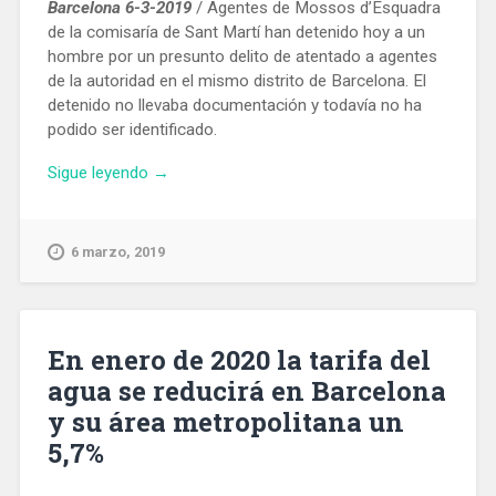
Barcelona 6-3-2019
/ Agentes de Mossos d’Esquadra
de la comisaría de Sant Martí han detenido hoy a un
hombre por un presunto delito de atentado a agentes
de la autoridad en el mismo distrito de Barcelona. El
detenido no llevaba documentación y todavía no ha
podido ser identificado.
«Detenido
Sigue leyendo
→
un
hombre
en
6 marzo, 2019
Barcelona
por
atacar
a
En enero de 2020 la tarifa del
varios
agua se reducirá en Barcelona
Mossos
y su área metropolitana un
con
un
5,7%
cuchillo»