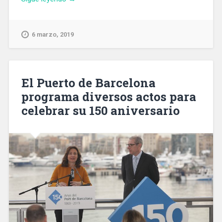
persones
trans
de
6 marzo, 2019
Barcelona
es
poden
registrar
El Puerto de Barcelona
amb
programa diversos actos para
el
celebrar su 150 aniversario
nom
i
el
gènere
amb
el
que
s’identifiquen»