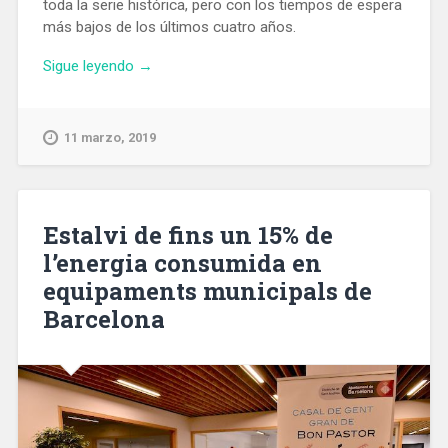
toda la serie histórica, pero con los tiempos de espera
más bajos de los últimos cuatro años.
«Los
Sigue leyendo
→
servicios
sociales
del
11 marzo, 2019
Ayuntamiento
de
Barcelona
atendieron
Estalvi de fins un 15% de
a
l’energia consumida en
casi
equipaments municipals de
84
mil
Barcelona
personas
en
2018»