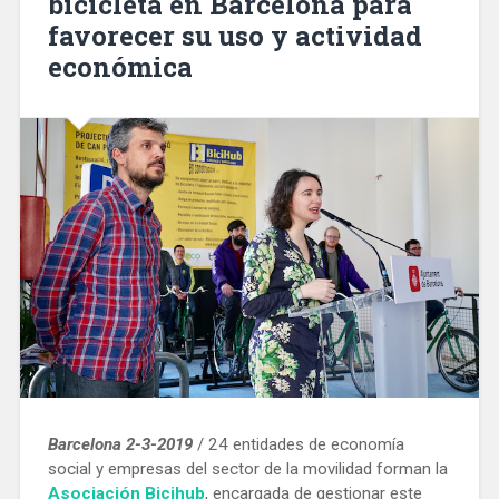
bicicleta en Barcelona para
el
favorecer su uso y actividad
del
barrio
económica
de
Horta»
Barcelona 2-3-2019
/ 24 entidades de economía
social y empresas del sector de la movilidad forman la
Asociación Bicihub
, encargada de gestionar este