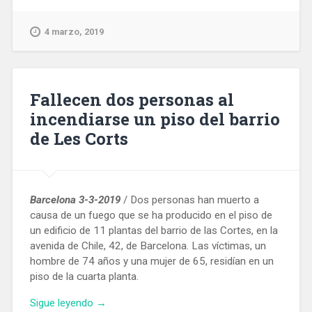
del
segle
4 marzo, 2019
XVIII
i
XIX
sostrets
Fallecen dos personas al
a
incendiarse un piso del barrio
la
de Les Corts
post
guerra
d’una
biblioteca
especialitzada
Barcelona 3-3-2019
/ Dos personas han muerto a
de
causa de un fuego que se ha producido en el piso de
Barcelona»
un edificio de 11 plantas del barrio de las Cortes, en la
avenida de Chile, 42, de Barcelona. Las víctimas, un
hombre de 74 años y una mujer de 65, residían en un
piso de la cuarta planta.
«Fallecen
Sigue leyendo
→