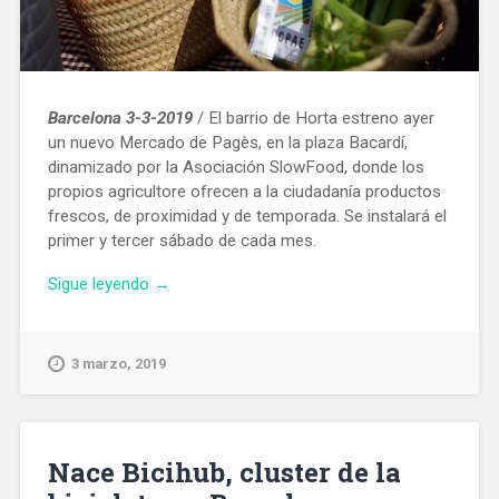
Barcelona 3-3-2019
/ El barrio de Horta estreno ayer
un nuevo Mercado de Pagès, en la plaza Bacardí,
dinamizado por la Asociación SlowFood, donde los
propios agricultore ofrecen a la ciudadanía productos
frescos, de proximidad y de temporada. Se instalará el
primer y tercer sábado de cada mes.
«La
Sigue leyendo
→
red
de
Mercados
3 marzo, 2019
de
Pagès
se
amplía
Nace Bicihub, cluster de la
con