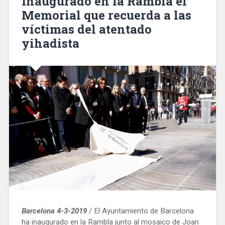
Inaugurado en la Rambla el
Martí
Memorial que recuerda a las
de
víctimas del atentado
Provençals»
yihadista
Barcelona 4-3-2019
/ El Ayuntamiento de Barcelona
ha inaugurado en la Rambla junto al mosaico de Joan