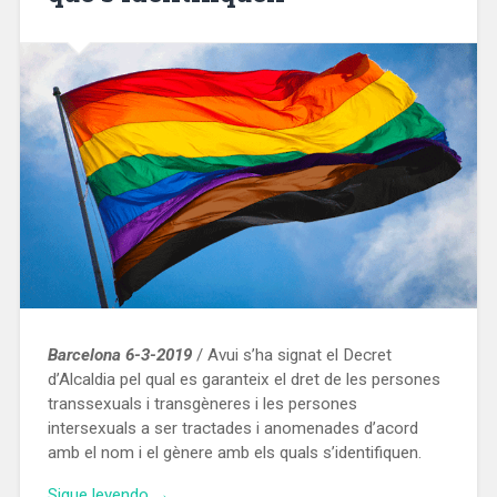
plásticos
de
un
solo
uso»
Barcelona 6-3-2019
/ Avui s’ha signat el Decret
d’Alcaldia pel qual es garanteix el dret de les persones
transsexuals i transgèneres i les persones
intersexuals a ser tractades i anomenades d’acord
amb el nom i el gènere amb els quals s’identifiquen.
«Les
Sigue leyendo
→