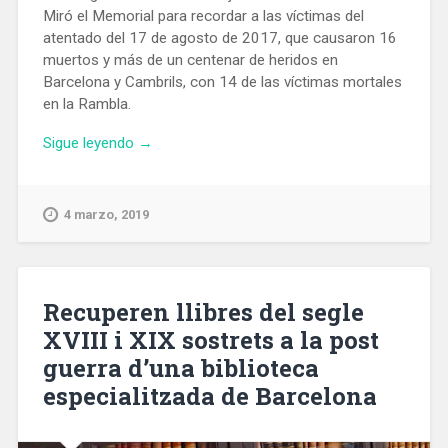
Miró el Memorial para recordar a las víctimas del
atentado del 17 de agosto de 2017, que causaron 16
muertos y más de un centenar de heridos en
Barcelona y Cambrils, con 14 de las víctimas mortales
en la Rambla.
«Inaugurado
Sigue leyendo
→
en
la
Rambla
4 marzo, 2019
el
Memorial
que
recuerda
Recuperen llibres del segle
a
XVIII i XIX sostrets a la post
las
guerra d’una biblioteca
víctimas
del
especialitzada de Barcelona
atentado
yihadista»