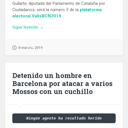
Guilarte, diputada del Parlamento de Cataluña por
Ciudadanos, será la número 3 de la
plataforma
electoral VallsBCN2019
.
«Mari
Sigue leyendo
→
Luz
Guilarte,
diputada
8 marzo, 2019
de
Cs
en
el
Detenido un hombre en
Parlament,
Barcelona por atacar a varios
será
Mossos con un cuchillo
la
número
2
de
Manuel
Ningún agente ha resultado herido
Valls»