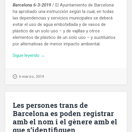
Barcelona 6-3-2019
/ El Ayuntamiento de Barcelona
ha aprobado una instrucción según la cual, en todas
las dependencias y servicios municipales se deberá
evitar el uso de agua embotellada y de vasos de
plástico de un solo uso – y de vajillas y otros
elementos de plástico de un solo uso – y sustituirlos
por alternativas de menor impacto ambiental.
«El
Sigue leyendo
→
Ayuntamiento
de
Barcelona
6 marzo, 2019
suprime
en
sus
instalaciones
Les persones trans de
el
Barcelona es poden registrar
agua
amb el nom i el gènere amb el
envasada
y
que s’identifiquen