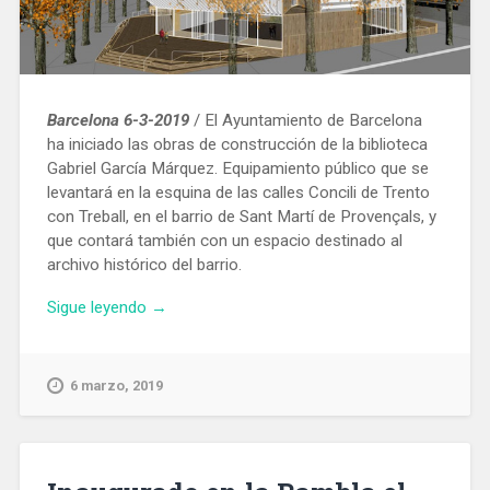
Barcelona 6-3-2019
/ El Ayuntamiento de Barcelona
ha iniciado las obras de construcción de la biblioteca
Gabriel García Márquez. Equipamiento público que se
levantará en la esquina de las calles Concili de Trento
con Treball, en el barrio de Sant Martí de Provençals, y
que contará también con un espacio destinado al
archivo histórico del barrio.
«Comienza
Sigue leyendo
→
la
construcción
de
6 marzo, 2019
la
biblioteca
de
Sant