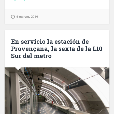
enero
de
2020
6 marzo, 2019
la
tarifa
del
agua
En servicio la estación de
se
Provençana, la sexta de la L10
reducirá
Sur del metro
en
Barcelona
y
su
área
metropolitana
un
5,7%»