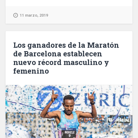
fins
un
11 marzo, 2019
15%
de
l’energia
consumida
Los ganadores de la Maratón
en
de Barcelona establecen
equipaments
nuevo récord masculino y
municipals
de
femenino
Barcelona»