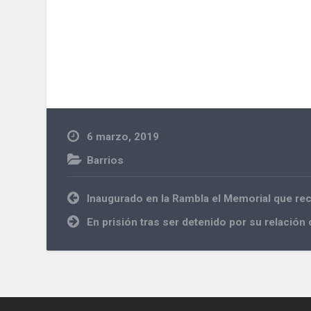
6 marzo, 2019
Barrios
Navegación
Inaugurado en la Rambla el Memorial que recu
de
entradas
En prisión tras ser detenido por su relación