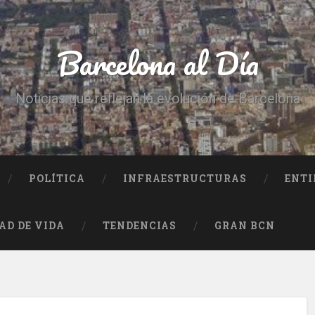
Barcelona al Día
Noticias que reflejan la evolución de Barcelona
POLÍTICA
INFRAESTRUCTURAS
ENTI
AD DE VIDA
TENDENCIAS
GRAN BCN