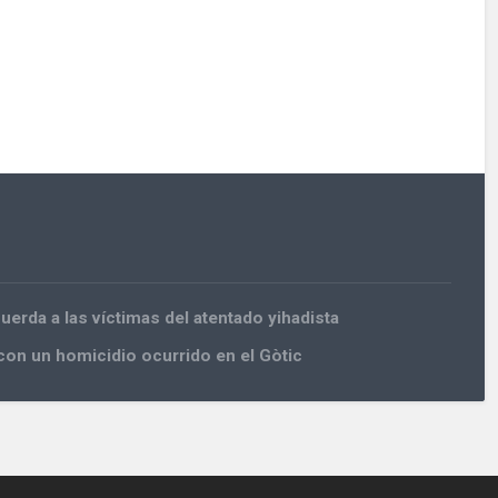
erda a las víctimas del atentado yihadista
 con un homicidio ocurrido en el Gòtic