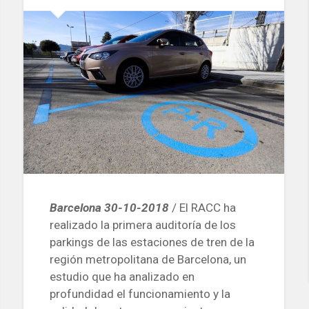
grúa
y
causa
un
incendio»
Barcelona 30-10-2018
/ El RACC ha
realizado la primera auditoría de los
parkings de las estaciones de tren de la
región metropolitana de Barcelona, un
estudio que ha analizado en
profundidad el funcionamiento y la