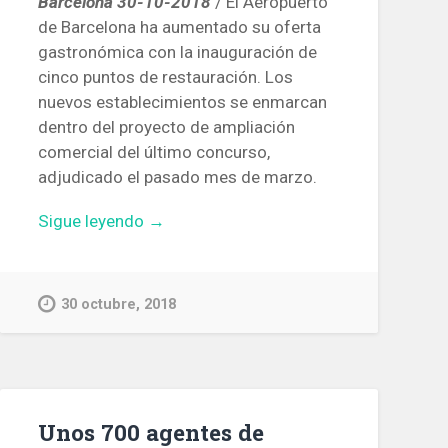
Barcelona 30-10-2018
/ El Aeropuerto
de Barcelona ha aumentado su oferta
gastronómica con la inauguración de
cinco puntos de restauración. Los
nuevos establecimientos se enmarcan
dentro del proyecto de ampliación
comercial del último concurso,
adjudicado el pasado mes de marzo.
«El
Sigue leyendo
→
Aeropuerto
de
Barcelona
30 octubre, 2018
inaugura
cinco
negocios
de
restauración»
Unos 700 agentes de