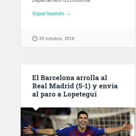
Departament d’Economia.
«Manifestació
Sigue leyendo
→
dels
Bombers
per
29 octubre, 2018
la
situació
precària
que
pateix
El Barcelona arrolla al
el
Real Madrid (5-1) y envía
cos»
al paro a Lopetegui