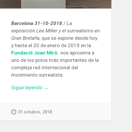
Barcelona 31-10-2018
/ La
exposición
Lee Miller y el surrealismo en
Gran Bretaña,
que se expone desde hoy
y hasta el 20 de enero de 2019 en la
Fundació Joan Miró
,
nos aproxima a
uno de los polos más importantes de la
compleja red internacional del
movimiento surrealista.
«Exposición
Sigue leyendo
→
‘Lee
Miller
y
31 octubre, 2018
el
surrealismo
en