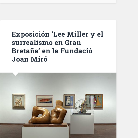
es
la
principal
preocupación
Exposición ‘Lee Miller y el
de
surrealismo en Gran
los
Bretaña’ en la Fundació
barceloneses»
Joan Miró