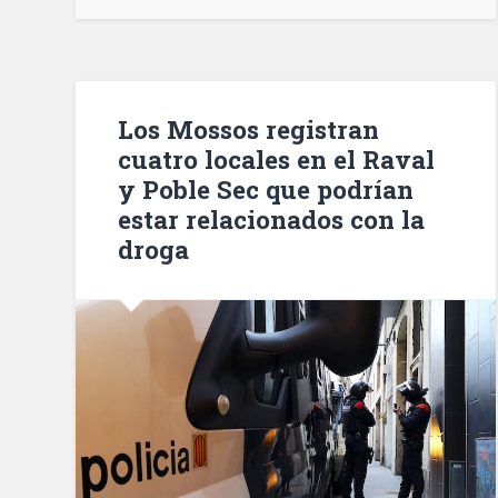
llamamiento
a
la
prudencia
de
Los Mossos registran
los
cuatro locales en el Raval
conductores
y Poble Sec que podrían
los
estar relacionados con la
días
droga
de
puente
de
Todos
los
Santos»