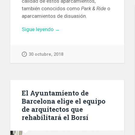
calidad de estos aparcamientos,
también conocidos como
Park & Ride
o
aparcamientos de disuasión.
«Los
Sigue leyendo
→
parkings
de
las
30 octubre, 2018
estaciones
de
tren
del
área
El Ayuntamiento de
metropolitana
Barcelona elige el equipo
de
de arquitectos que
Barcelona
rehabilitará el Borsí
tienen
muchas
deficiencias»