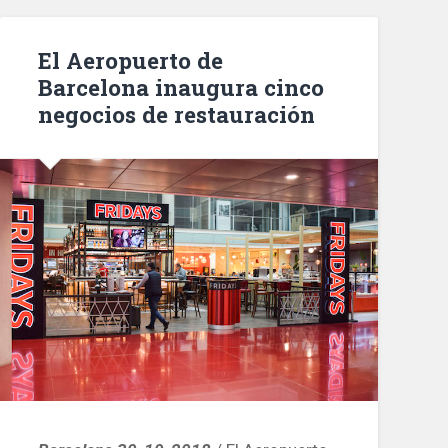
Gran
Bretaña’
El Aeropuerto de
en
Barcelona inaugura cinco
la
negocios de restauración
Fundació
Joan
Miró»