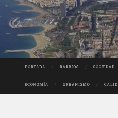
Saltar
al
contenido
Buscar
PORTADA
BARRIOS
SOCIEDAD
ECONOMÍA
URBANISMO
CALID