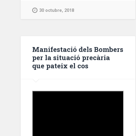
cuatro
30 octubre, 2018
locales
en
el
Raval
y
Manifestació dels Bombers
Poble
per la situació precària
Sec
que pateix el cos
que
podrían
estar
relacionados
con
la
droga»