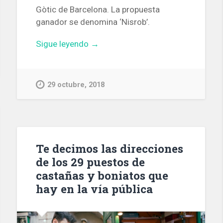
Gòtic de Barcelona. La propuesta
ganador se denomina ‘Nisrob’.
«El
Sigue leyendo
→
Ayuntamiento
de
Barcelona
29 octubre, 2018
elige
el
equipo
de
arquitectos
Te decimos las direcciones
que
de los 29 puestos de
rehabilitará
castañas y boniatos que
el
hay en la vía pública
Borsí»