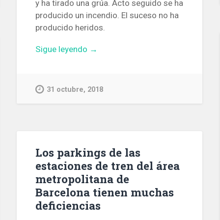
y ha tirado una grúa. Acto seguido se ha
producido un incendio. El suceso no ha
producido heridos.
«Accidente
Sigue leyendo
→
en
el
Puerto
31 octubre, 2018
de
Barcelona:
un
barco
choca
Los parkings de las
contra
estaciones de tren del área
un
metropolitana de
muelle,
Barcelona tienen muchas
derriba
deficiencias
una