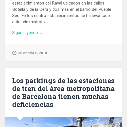
establecimientos del Raval ubicados en las calles
Botella y de la Cera y dos más en el barrio del Pueble
Sec. En los cuatro establecimientos se ha levantado
acta administrativa.
«Los
Sigue leyendo
→
Mossos
registran
cuatro
30 octubre, 2018
locales
en
el
Raval
Los parkings de las estaciones
y
de tren del área metropolitana
Poble
de Barcelona tienen muchas
Sec
que
deficiencias
podrían
estar
relacionados
con