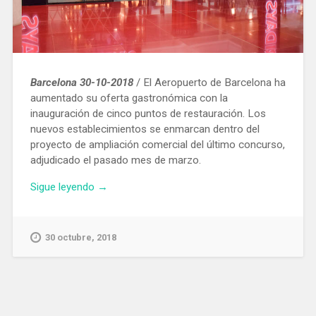
Barcelona 30-10-2018
/ El Aeropuerto de Barcelona ha
aumentado su oferta gastronómica con la
inauguración de cinco puntos de restauración. Los
nuevos establecimientos se enmarcan dentro del
proyecto de ampliación comercial del último concurso,
adjudicado el pasado mes de marzo.
«El
Sigue leyendo
→
Aeropuerto
de
Barcelona
30 octubre, 2018
inaugura
cinco
negocios
de
restauración»