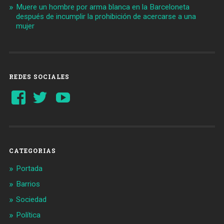
Muere un hombre por arma blanca en la Barceloneta
después de incumplir la prohibición de acercarse a una
mujer
REDES SOCIALES
Ver
Ver
YouTube
perfil
perfil
de
de
Barcelonaaldia
@BCN_aldia
en
en
Facebook
Twitter
CATEGORIAS
Portada
Barrios
Sociedad
Política