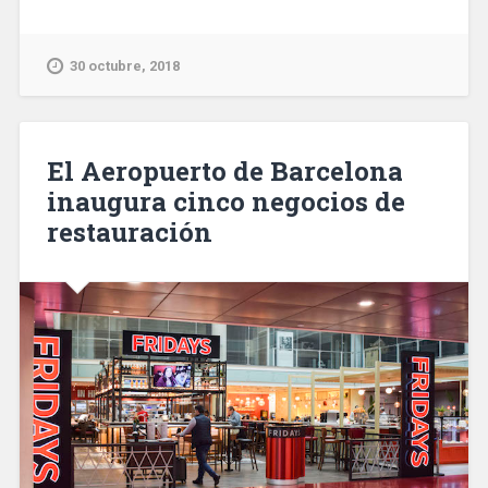
parkings
de
las
30 octubre, 2018
estaciones
de
tren
del
El Aeropuerto de Barcelona
área
inaugura cinco negocios de
metropolitana
restauración
de
Barcelona
tienen
muchas
deficiencias»