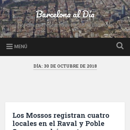
Saltar
al
Barcelona al Día
Buscar
contenido
Noticias que reflejan la evolución de Barcelona
MENÚ
DÍA:
30 DE OCTUBRE DE 2018
Los Mossos registran cuatro
locales en el Raval y Poble