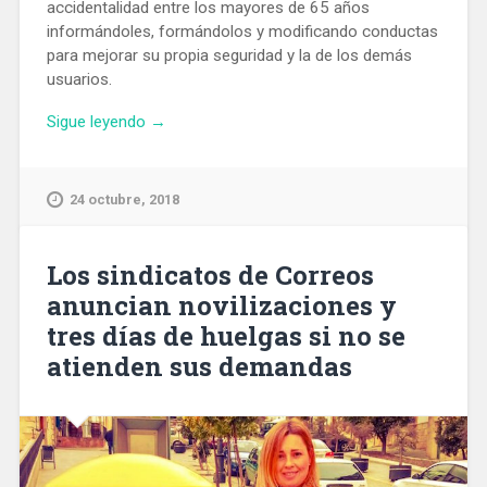
accidentalidad entre los mayores de 65 años
informándoles, formándolos y modificando conductas
para mejorar su propia seguridad y la de los demás
usuarios.
«La
Sigue leyendo
→
Guardia
Urbana
asesorará
24 octubre, 2018
a
los
ancianos
Los sindicatos de Correos
para
anuncian novilizaciones y
que
tres días de huelgas si no se
mejoren
atienden sus demandas
su
seguridad
como
peatones
y
usuarios