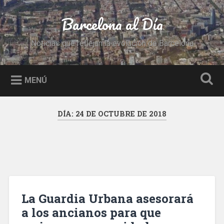
Saltar
al
Barcelona al Día
Buscar
contenido
Noticias que reflejan la evolución de Barcelona
MENÚ
DÍA:
24 DE OCTUBRE DE 2018
La Guardia Urbana asesorará
a los ancianos para que