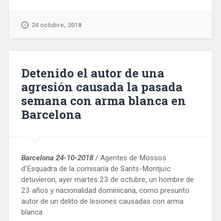
sindicatos
de
Correos
24 octubre, 2018
anuncian
novilizaciones
y
tres
Detenido el autor de una
días
agresión causada la pasada
de
semana con arma blanca en
huelgas
si
Barcelona
no
se
atienden
sus
Barcelona 24-10-2018
/ Agentes de Mossos
demandas»
d’Esquadra de la comisaría de Sants-Montjuïc
detuvieron, ayer martes 23 de octubre, un hombre de
23 años y nacionalidad dominicana, como presunto
autor de un delito de lesiones causadas con arma
blanca.