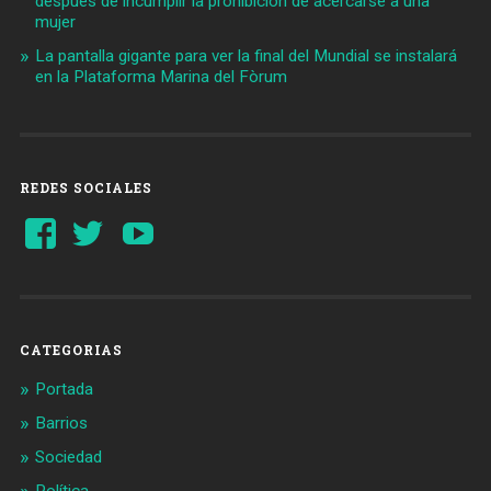
después de incumplir la prohibición de acercarse a una
mujer
La pantalla gigante para ver la final del Mundial se instalará
en la Plataforma Marina del Fòrum
REDES SOCIALES
Ver
Ver
YouTube
perfil
perfil
de
de
Barcelonaaldia
@BCN_aldia
en
en
Facebook
Twitter
CATEGORIAS
Portada
Barrios
Sociedad
Política