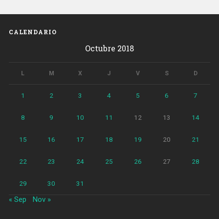
Gran
Sant
Ildefons»
CALENDARIO
Octubre 2018
L
M
X
J
V
S
D
1
2
3
4
5
6
7
8
9
10
11
12
13
14
15
16
17
18
19
20
21
22
23
24
25
26
27
28
29
30
31
« Sep
Nov »