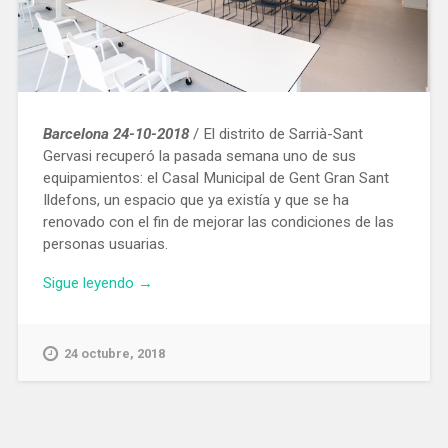
Barcelona 24-10-2018
/ El distrito de Sarrià-Sant
Gervasi recuperó la pasada semana uno de sus
equipamientos: el Casal Municipal de Gent Gran Sant
Ildefons, un espacio que ya existía y que se ha
renovado con el fin de mejorar las condiciones de las
personas usuarias.
«Inaugurado
Sigue leyendo
→
el
remodelado
Casal
24 octubre, 2018
Municipal
de
la
Gent