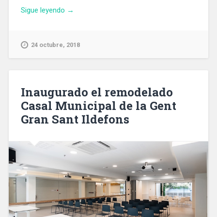
«Detenido
Sigue leyendo
→
el
autor
de
24 octubre, 2018
una
agresión
causada
la
Inaugurado el remodelado
pasada
Casal Municipal de la Gent
semana
Gran Sant Ildefons
con
arma
blanca
en
Barcelona»