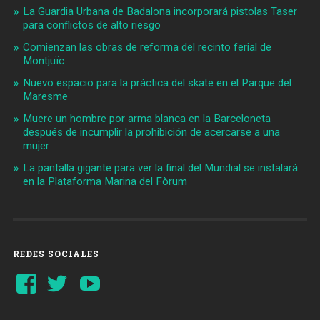
La Guardia Urbana de Badalona incorporará pistolas Taser
para conflictos de alto riesgo
Comienzan las obras de reforma del recinto ferial de
Montjuïc
Nuevo espacio para la práctica del skate en el Parque del
Maresme
Muere un hombre por arma blanca en la Barceloneta
después de incumplir la prohibición de acercarse a una
mujer
La pantalla gigante para ver la final del Mundial se instalará
en la Plataforma Marina del Fòrum
REDES SOCIALES
Ver
Ver
YouTube
perfil
perfil
de
de
Barcelonaaldia
@BCN_aldia