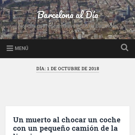
Saltar
al
Barcelona al Día
Buscar
contenido
Noticias que reflejan la evolución de Barcelona
MENÚ
DÍA:
1 DE OCTUBRE DE 2018
Un muerto al chocar un coche
con un pequeño camión de la