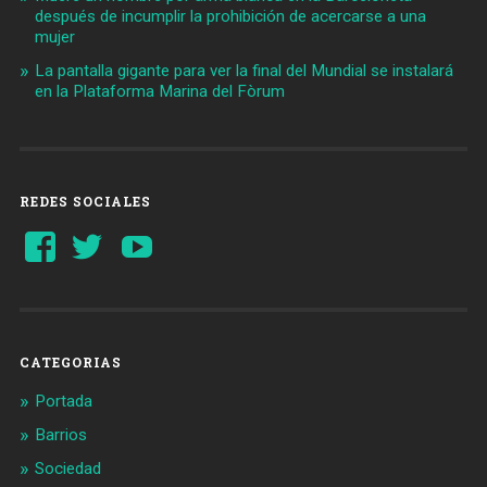
después de incumplir la prohibición de acercarse a una
mujer
La pantalla gigante para ver la final del Mundial se instalará
en la Plataforma Marina del Fòrum
REDES SOCIALES
Ver
Ver
YouTube
perfil
perfil
de
de
Barcelonaaldia
@BCN_aldia
en
en
Facebook
Twitter
CATEGORIAS
Portada
Barrios
Sociedad