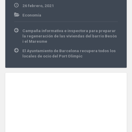
26 febrero, 2021
Economía
Navegación
Campaña informativa e inspectora para preparar
de
la regeneración de las viviendas del barrio Besòs
entradas
i el Maresme
El Ayuntamiento de Barcelona recupera todos los
locales de ocio del Port Olímpic