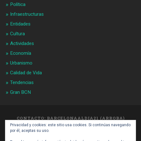
Política
Infraestructuras
Entidades
Cultura
Actividades
Economía
Urbanismo
Calidad de Vida
Tendencias
Gran BCN
CONTACTO: BARCELONAALDIA21 (ARROBA)
GMAIL.COM
Privacidad y cookies: este sitio usa cookies. Si continúas navegando
SUBIR ↑
por él, aceptas su uso.