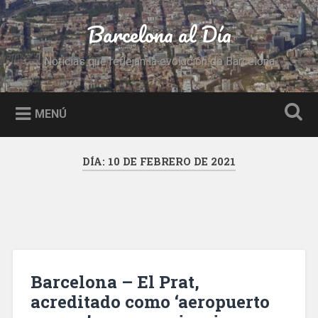
Saltar
al
Barcelona al Día
Buscar
contenido
Noticias que reflejan la evolución de Barcelona
MENÚ
DÍA:
10 DE FEBRERO DE 2021
Barcelona – El Prat,
acreditado como ‘aeropuerto