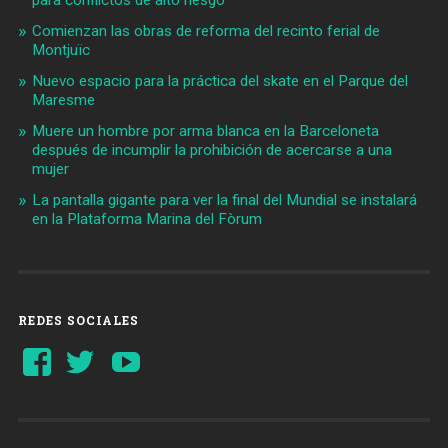
para conflictos de alto riesgo
Comienzan las obras de reforma del recinto ferial de
Montjuïc
Nuevo espacio para la práctica del skate en el Parque del
Maresme
Muere un hombre por arma blanca en la Barceloneta
después de incumplir la prohibición de acercarse a una
mujer
La pantalla gigante para ver la final del Mundial se instalará
en la Plataforma Marina del Fòrum
REDES SOCIALES
Ver
Ver
YouTube
perfil
perfil
de
de
Barcelonaaldia
@BCN_aldia
en
en
Facebook
Twitter