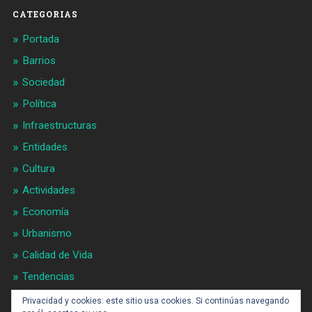
CATEGORIAS
Portada
Barrios
Sociedad
Política
Infraestructuras
Entidades
Cultura
Actividades
Economía
Urbanismo
Calidad de Vida
Tendencias
Gran BCN
Privacidad y cookies: este sitio usa cookies. Si continúas navegando