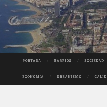
Saltar
al
contenido
Buscar
PORTADA
BARRIOS
SOCIEDAD
ECONOMÍA
URBANISMO
CALID