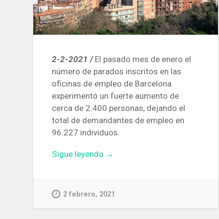
2-2-2021 /
El pasado mes de enero el
número de parados inscritos en las
oficinas de empleo de Barcelona
experimentó un fuerte aumento de
cerca de 2.400 personas, dejando el
total de demandantes de empleo en
96.227 individuos.
«En
Sigue leyendo
→
enero
el
número
2 febrero, 2021
de
parados