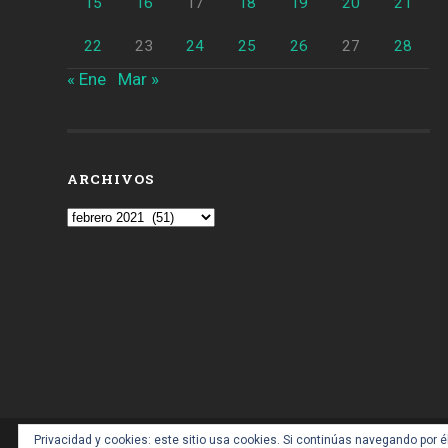
15
16
17
18
19
20
21
22
23
24
25
26
27
28
« Ene
Mar »
ARCHIVOS
Archivos
Privacidad y cookies: este sitio usa cookies. Si continúas navegando por é