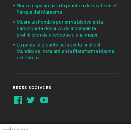
Nuevo espacio para la práctica del skate en el
Parque del Maresme
Muere un hombre por arma blanca en la
Barceloneta después de incumplir la
prohibición de acercarse a una mujer
La pantalla gigante para ver la final del
Mundial se instalará en la Plataforma Marina
del Fòrum
REDES SOCIALES
Ver
Ver
YouTube
perfil
perfil
de
de
Barcelonaaldia
@BCN_aldia
en
en
Facebook
Twitter
l, aceptas su uso.