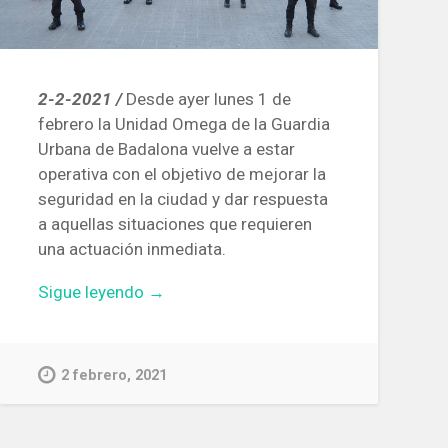
2-2-2021 /
Desde ayer lunes 1 de
febrero la Unidad Omega de la Guardia
Urbana de Badalona vuelve a estar
operativa con el objetivo de mejorar la
seguridad en la ciudad y dar respuesta
a aquellas situaciones que requieren
una actuación inmediata.
«La
Sigue leyendo
→
Unidad
Omega
de
2 febrero, 2021
la
Guardia
Urbana