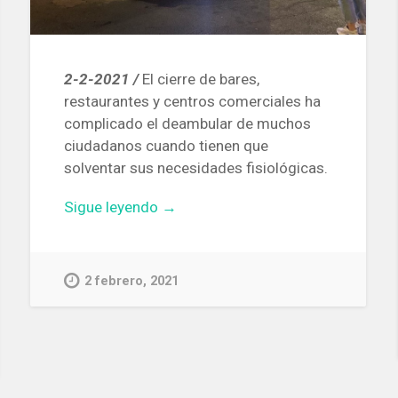
2-2-2021 /
El cierre de bares,
restaurantes y centros comerciales ha
complicado el deambular de muchos
ciudadanos cuando tienen que
solventar sus necesidades fisiológicas.
«Divulgan
Sigue leyendo
→
un
mapa
de
2 febrero, 2021
Barcelona
con
la
ubicación
de