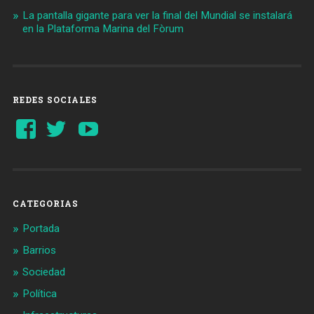
La pantalla gigante para ver la final del Mundial se instalará
en la Plataforma Marina del Fòrum
REDES SOCIALES
Ver
Ver
YouTube
perfil
perfil
de
de
Barcelonaaldia
@BCN_aldia
en
en
Facebook
Twitter
CATEGORIAS
Portada
Barrios
Sociedad
Política