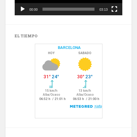
00:00
03:13
EL TIEMPO