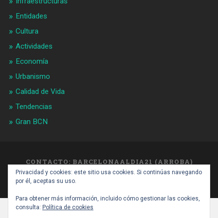
Infraestructuras
Entidades
Cultura
Actividades
Economía
Urbanismo
Calidad de Vida
Tendencias
Gran BCN
CONTACTO: BARCELONAALDIA21 (ARROBA)
GMAIL.COM
Privacidad y cookies: este sitio usa cookies. Si continúas navegando
SUBIR ↑
por él, aceptas su uso.
Para obtener más información, incluido cómo gestionar las cookies,
consulta:
Política de cookies