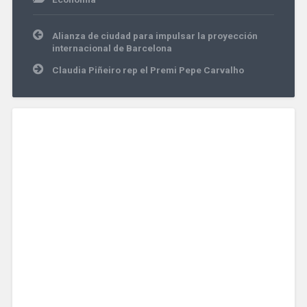
Navegación
Alianza de ciudad para impulsar la proyección
de
internacional de Barcelona
entradas
Claudia Piñeiro rep el Premi Pepe Carvalho