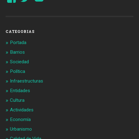
perfil
perfil
de
de
Barcelonaaldia
@BCN_aldia
en
en
Facebook
Twitter
CATEGORIAS
Portada
Barrios
Sociedad
Política
Infraestructuras
Entidades
Cultura
Actividades
Economía
Urbanismo
Calidad de Vida