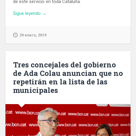
de este servicio en toda Cataluña.
«El
Sigue leyendo
→
Govern
aprueba
el
29 enero, 2019
decreto
que
regula
la
Tres concejales del gobierno
actividad
de Ada Colau anuncian que no
de
repetirán en la lista de las
los
VTC
municipales
en
Cataluña»