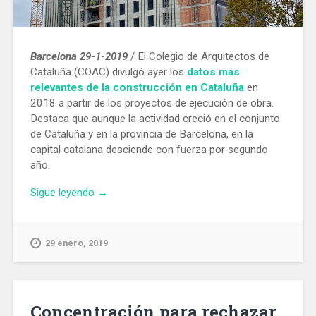
Barcelona 29-1-2019
/ El Colegio de Arquitectos de
Cataluña (COAC) divulgó ayer los
datos más
relevantes de la construcción en Cataluña
en
2018 a partir de los proyectos de ejecución de obra.
Destaca que aunque la actividad creció en el conjunto
de Cataluña y en la provincia de Barcelona, en la
capital catalana desciende con fuerza por segundo
año.
«La
Sigue leyendo
→
construcción
cae
con
29 enero, 2019
fuerza
en
Barcelona
por
Concentración para rechazar
segundo