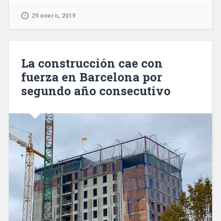
del
gobierno
29 enero, 2019
de
Ada
Colau
anuncian
La construcción cae con
que
fuerza en Barcelona por
no
segundo año consecutivo
repetirán
en
la
lista
de
las
municipales»