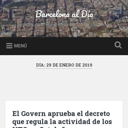
Saltar
al
Barcelona al Día
Buscar
contenido
Noticias que reflejan la evolución de Barcelona
MENÚ
DÍA:
29 DE ENERO DE 2019
El Govern aprueba el decreto
que regula la actividad de los