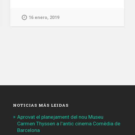
‘Viaja
con
16 enero, 2019
Karma’
de
TMB
llama
a
erradicar
la
violencia
machista
en
el
transporte»
NOTICIAS MÁS LEIDAS
Aprovat el planejament del nou Museu
Carmen Thyssen a l'antic cinema Comèdia de
Barcelona