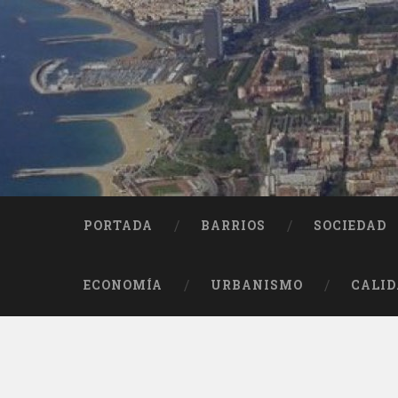
Saltar
al
contenido
Buscar
PORTADA
BARRIOS
SOCIEDAD
ECONOMÍA
URBANISMO
CALID