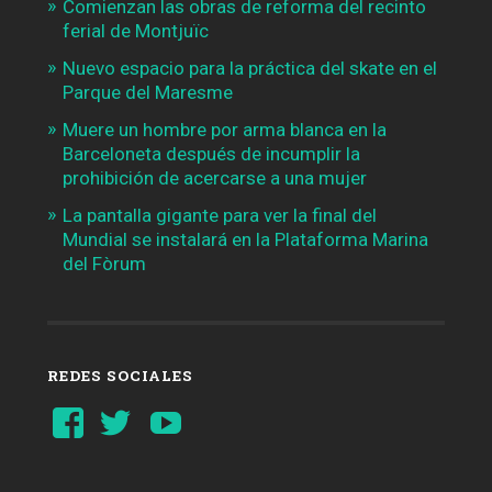
Comienzan las obras de reforma del recinto
ferial de Montjuïc
Nuevo espacio para la práctica del skate en el
Parque del Maresme
Muere un hombre por arma blanca en la
Barceloneta después de incumplir la
prohibición de acercarse a una mujer
La pantalla gigante para ver la final del
Mundial se instalará en la Plataforma Marina
del Fòrum
REDES SOCIALES
Ver
Ver
YouTube
perfil
perfil
de
de
Barcelonaaldia
@BCN_aldia
en
en