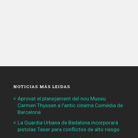
NOTICIAS MÁS LEIDAS
Aprovat el planejament del nou Museu
Carmen Thyssen a l'antic cinema Comèdia de
Barcelona
La Guardia Urbana de Badalona incorporará
pistolas Taser para conflictos de alto riesgo