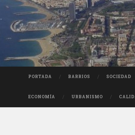
Saltar
al
contenido
Buscar
PORTADA
BARRIOS
SOCIEDAD
ECONOMÍA
URBANISMO
CALID