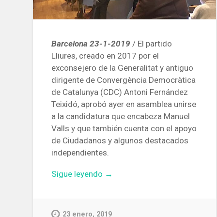
Barcelona 23-1-2019
/ El partido
Lliures, creado en 2017 por el
exconsejero de la Generalitat y antiguo
dirigente de Convergència Democràtica
de Catalunya (CDC) Antoni Fernández
Teixidó, aprobó ayer en asamblea unirse
a la candidatura que encabeza Manuel
Valls y que también cuenta con el apoyo
de Ciudadanos y algunos destacados
independientes.
«El
Sigue leyendo
→
partido
Lliures
aprueba
23 enero, 2019