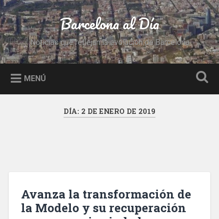
Saltar
al
Barcelona al Día
Buscar
contenido
Noticias que reflejan la evolución de Barcelona
MENÚ
DÍA:
2 DE ENERO DE 2019
Avanza la transformación de
la Modelo y su recuperación