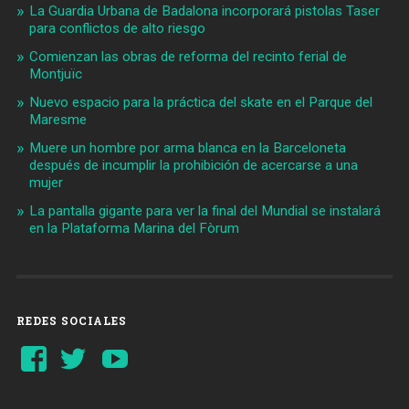
La Guardia Urbana de Badalona incorporará pistolas Taser
para conflictos de alto riesgo
Comienzan las obras de reforma del recinto ferial de
Montjuïc
Nuevo espacio para la práctica del skate en el Parque del
Maresme
Muere un hombre por arma blanca en la Barceloneta
después de incumplir la prohibición de acercarse a una
mujer
La pantalla gigante para ver la final del Mundial se instalará
en la Plataforma Marina del Fòrum
REDES SOCIALES
Ver
Ver
YouTube
perfil
perfil
de
de
Barcelonaaldia
@BCN_aldia