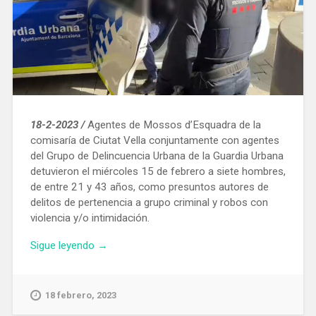
18-2-2023 /
Agentes de Mossos d’Esquadra de la
comisaría de Ciutat Vella conjuntamente con agentes
del Grupo de Delincuencia Urbana de la Guardia Urbana
detuvieron el miércoles 15 de febrero a siete hombres,
de entre 21 y 43 años, como presuntos autores de
delitos de pertenencia a grupo criminal y robos con
violencia y/o intimidación.
«Recuperan
Sigue leyendo
→
224
móviles
robados
18 febrero, 2023
y