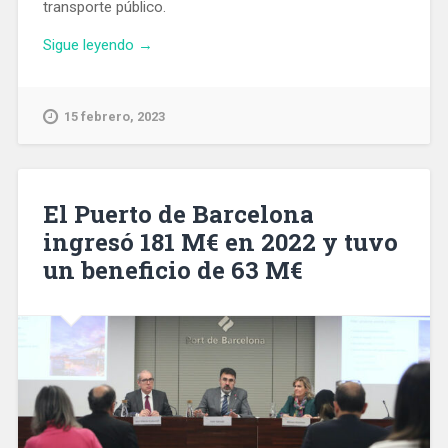
transporte público.
«Campaña
Sigue leyendo
→
de
TMB:
los
15 febrero, 2023
espacios
reservados
son
para
El Puerto de Barcelona
las
ingresó 181 M€ en 2022 y tuvo
personas
un beneficio de 63 M€
que
los
necesitan»