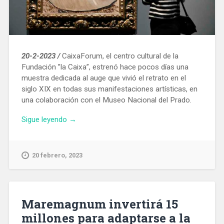
20-2-2023 /
CaixaForum, el centro cultural de la
Fundación ”la Caixa”, estrenó hace pocos días una
muestra dedicada al auge que vivió el retrato en el
siglo XIX en todas sus manifestaciones artísticas, en
una colaboración con el Museo Nacional del Prado.
«CaixaForum
Sigue leyendo
→
dedica
una
exposición
20 febrero, 2023
de
173
obras
al
Maremagnum invertirá 15
retrato
millones para adaptarse a la
del