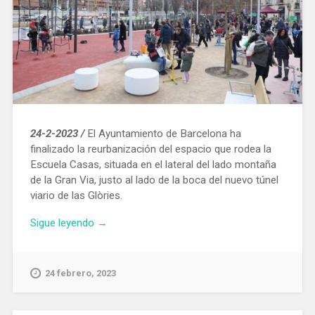
24-2-2023 /
El Ayuntamiento de Barcelona ha
finalizado la reurbanización del espacio que rodea la
Escuela Casas, situada en el lateral del lado montaña
de la Gran Via, justo al lado de la boca del nuevo túnel
viario de las Glòries.
«El
Sigue leyendo
→
barrio
del
Clot
24 febrero, 2023
estrena
la
pacificación