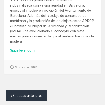
9-2-2023 /
Las promociones de vivienda
industrializada son ya una realidad en Barcelona,
gracias al impulso e innovación del Ayuntamiento de
Barcelona. Además del reciclaje de contenedores
marítimos y la producción de los alojamientos APROP,
el Instituto Municipal de la Vivienda y Rehabilitación
(IMHAB) ha evolucionado el concepto con siete
nuevas promociones en la que el material básico es la
madera.
«Avanza
Sigue leyendo
→
la
construcción
en
9 febrero, 2023
Barcelona
de
42
viviendas
Navegación
públicas
de
Entradas anteriores
mediante
entradas
producción