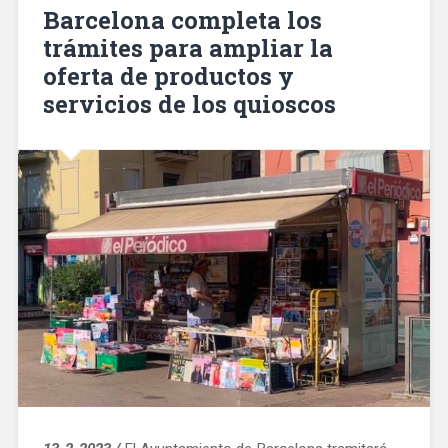
en
Barcelona completa los
2022
trámites para ampliar la
y
oferta de productos y
tuvo
un
servicios de los quioscos
beneficio
de
63
M€»