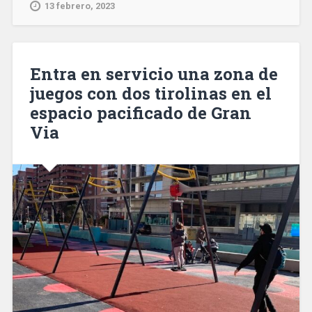
2022
13 febrero, 2023
y
rompe
la
tendencia
Entra en servicio una zona de
negativa
juegos con dos tirolinas en el
de
espacio pacificado de Gran
los
últimos
Via
años»