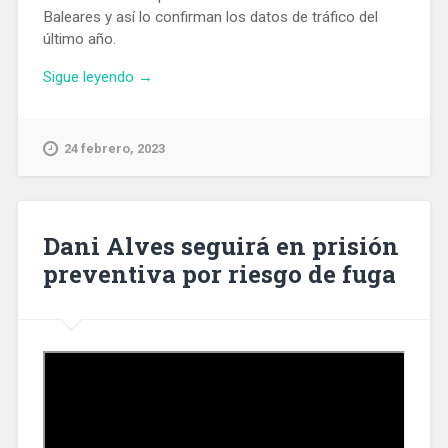
Baleares y así lo confirman los datos de tráfico del
último año.
«El
Sigue leyendo
→
Puerto
de
Barcelona
24 febrero, 2023
se
refuerza
como
hub
Dani Alves seguirá en prisión
para
preventiva por riesgo de fuga
abastecer
las
Islas
Baleares»