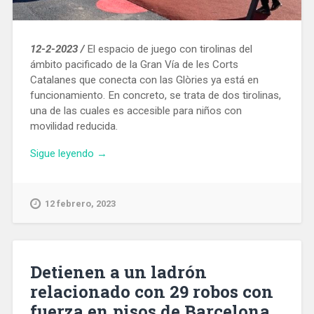
12-2-2023 /
El espacio de juego con tirolinas del
ámbito pacificado de la Gran Vía de les Corts
Catalanes que conecta con las Glòries ya está en
funcionamiento. En concreto, se trata de dos tirolinas,
una de las cuales es accesible para niños con
movilidad reducida.
«Entra
Sigue leyendo
→
en
servicio
una
12 febrero, 2023
zona
de
juegos
con
Detienen a un ladrón
dos
relacionado con 29 robos con
tirolinas
fuerza en pisos de Barcelona
en