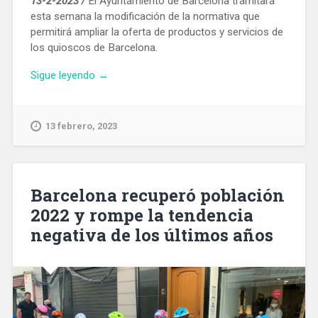
13-2-2023 /
El Ayuntamiento de Barcelona tramitará
esta semana la modificación de la normativa que
permitirá ampliar la oferta de productos y servicios de
los quioscos de Barcelona.
«Barcelona
Sigue leyendo
→
completa
los
trámites
13 febrero, 2023
para
ampliar
la
oferta
Barcelona recuperó población
de
2022 y rompe la tendencia
productos
negativa de los últimos años
y
servicios
de
los
quioscos»