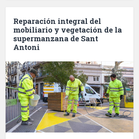
desmantelan
tres
pisos
Reparación integral del
dedicados
mobiliario y vegetación de la
a
supermanzana de Sant
receptación
en
Antoni
Barcelona
y
Hospitalet»