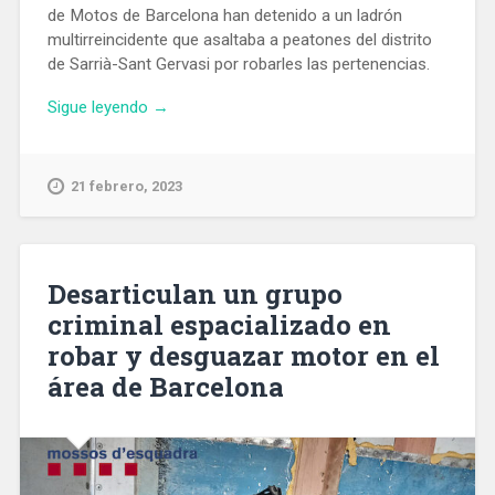
de Motos de Barcelona han detenido a un ladrón
multirreincidente que asaltaba a peatones del distrito
de Sarrià-Sant Gervasi por robarles las pertenencias.
«Ingresa
Sigue leyendo
→
en
prisión
un
21 febrero, 2023
hombre
acusado
de
28
Desarticulan un grupo
robos
criminal espacializado en
violentos
robar y desguazar motor en el
en
Barcelona»
área de Barcelona