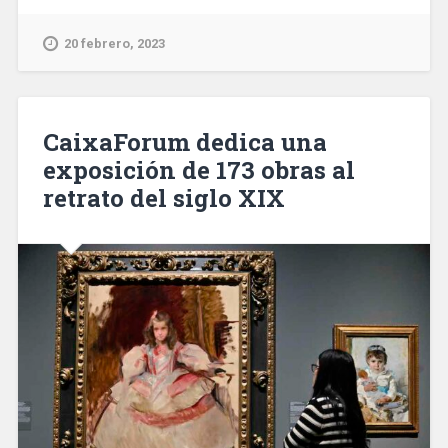
grupo
criminal
20 febrero, 2023
espacializado
en
robar
y
CaixaForum dedica una
desguazar
exposición de 173 obras al
motor
retrato del siglo XIX
en
el
área
de
Barcelona»