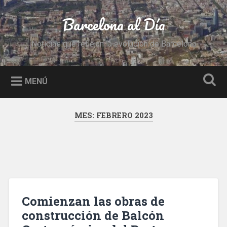
Saltar
al
Barcelona al Día
Buscar
contenido
Noticias que reflejan la evolución de Barcelona
MENÚ
MES:
FEBRERO 2023
Comienzan las obras de
construcción de Balcón