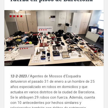
el
espacio
pacificado
de
Gran
Via»
12-2-2023 /
Agentes de Mossos d’Esquadra
detuvieron el pasado 31 de enero a un hombre de 25
años especializado en robos en domicilios y que
actuaba en varios distritos de la ciudad de Barcelona.
Se le atribuyen 29 robos con fuerza. Además, cuenta
con 10 antecedentes por hechos similares y
relacionados también con delitos de patrimonio.