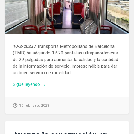
10-2-2023 /
Transports Metropolitans de Barcelona
(TMB) ha adquirido 1.670 pantallas ultrapanorámicas
de 29 pulgadas para aumentar la calidad y la cantidad
de la información de servicio, imprescindible para dar
un buen servicio de movilidad.
«Los
Sigue leyendo
→
autobuses
de
TMB
10 febrero, 2023
estrenan
un
sistema
de