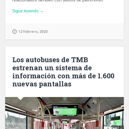
«Detienen
Sigue leyendo
→
a
un
ladrón
12 febrero, 2023
relacionado
con
29
robos
Los autobuses de TMB
con
estrenan un sistema de
fuerza
información con más de 1.600
en
pisos
nuevas pantallas
de
Barcelona»