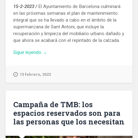
15-2-2023 /
El Ayuntamiento de Barcelona culminará
en las próximas semanas el plan de mantenimiento
integral que se ha llevado a cabo en el ámbito de la
supermanzana de Sant Antoni, que incluye la
recuperación y limpieza del mobiliario urbano dañado y
que ahora se acabará con el repintado de la calzada.
«Reparación
Sigue leyendo
→
integral
del
mobiliario
15 febrero, 2023
y
vegetación
de
la
Campaña de TMB: los
supermanzana
espacios reservados son para
de
las personas que los necesitan
Sant
Antoni»