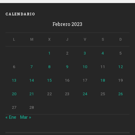
industrializada
con
CALENDARIO
madera»
Febrero 2023
L
M
X
J
V
S
D
1
2
3
4
5
6
7
8
9
10
11
12
13
14
15
16
17
18
19
20
21
22
23
24
25
26
27
28
« Ene
Mar »