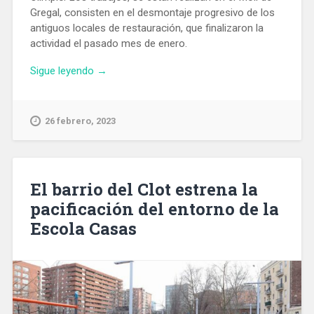
Gregal, consisten en el desmontaje progresivo de los
antiguos locales de restauración, que finalizaron la
actividad el pasado mes de enero.
«Comienzan
Sigue leyendo
→
las
obras
de
26 febrero, 2023
construcción
de
Balcón
Gastronómico
El barrio del Clot estrena la
del
pacificación del entorno de la
Port
Escola Casas
Olímpic
de
Barcelona»