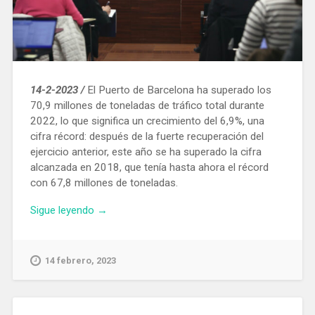
14-2-2023 /
El Puerto de Barcelona ha superado los
70,9 millones de toneladas de tráfico total durante
2022, lo que significa un crecimiento del 6,9%, una
cifra récord: después de la fuerte recuperación del
ejercicio anterior, este año se ha superado la cifra
alcanzada en 2018, que tenía hasta ahora el récord
con 67,8 millones de toneladas.
«El
Sigue leyendo
→
Puerto
de
Barcelona
14 febrero, 2023
ingresó
181
M€