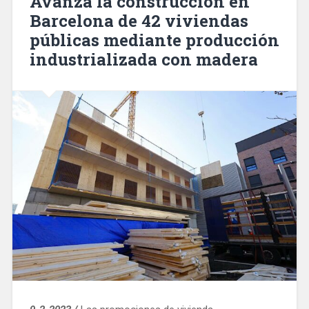
Avanza la construcción en
información
Barcelona de 42 viviendas
con
públicas mediante producción
más
de
industrializada con madera
1.600
nuevas
pantallas»