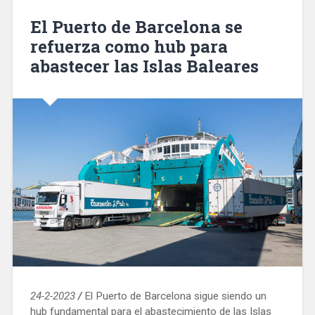
del
El Puerto de Barcelona se
entorno
refuerza como hub para
de
abastecer las Islas Baleares
la
Escola
Casas»
24-2-2023
/
El Puerto de Barcelona sigue siendo un
hub fundamental para el abastecimiento de las Islas