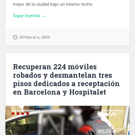
mejor de la ciudad bajo un mismo techo.
«Maremagnum
Sigue leyendo
→
invertirá
15
millones
20 febrero, 2023
para
adaptarse
a
la
Recuperan 224 móviles
llegada
robados y desmantelan tres
de
pisos dedicados a receptación
Time
Out
en Barcelona y Hospitalet
Market
Barcelona»