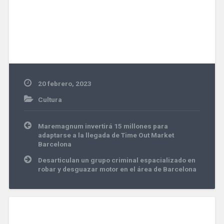
20 febrero, 2023
Cultura
Navegación
Maremagnum invertirá 15 millones para
de
adaptarse a la llegada de Time Out Market
entradas
Barcelona
Desarticulan un grupo criminal espacializado en
robar y desguazar motor en el área de Barcelona