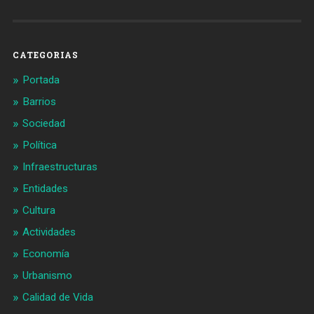
Barcelonaaldia
@BCN_aldia
en
en
Facebook
Twitter
CATEGORIAS
Portada
Barrios
Sociedad
Política
Infraestructuras
Entidades
Cultura
Actividades
Economía
Urbanismo
Calidad de Vida