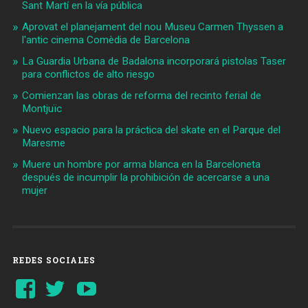
Sant Martí en la vía pública
Aprovat el planejament del nou Museu Carmen Thyssen a
l'antic cinema Comèdia de Barcelona
La Guardia Urbana de Badalona incorporará pistolas Taser
para conflictos de alto riesgo
Comienzan las obras de reforma del recinto ferial de
Montjuïc
Nuevo espacio para la práctica del skate en el Parque del
Maresme
Muere un hombre por arma blanca en la Barceloneta
después de incumplir la prohibición de acercarse a una
mujer
REDES SOCIALES
Ver
Ver
YouTube
perfil
perfil
de
de