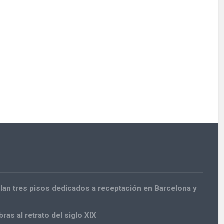
an tres pisos dedicados a receptación en Barcelona y
as al retrato del siglo XIX