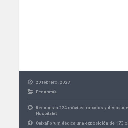
20 febrero, 2023
Economía
Navegación
Recuperan 224 móviles robados y desmantel
de
Hospitalet
entradas
CaixaForum dedica una exposición de 173 obr