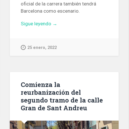
oficial de la carrera también tendrá
Barcelona como escenario.
«La
Sigue leyendo
→
primera
etapa
de
25 enero, 2022
La
Vuelta
de
2023
se
Comienza la
correrá
reurbanización del
en
segundo tramo de la calle
Barcelona
Gran de Sant Andreu
y
será
una