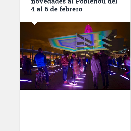
novedades al Poblenou del
sencillo
4 al 6 de febrero
de
autobús»