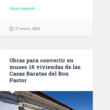
«La
Sigue leyendo
→
renaturalización
del
río
27 enero, 2022
Besòs
comienza
en
Santa
Coloma
Obras para convertir en
de
museo 16 viviendas de las
Gramenet»
Casas Baratas del Bon
Pastor