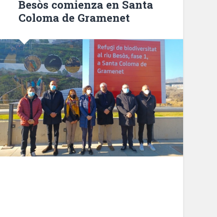
Besòs comienza en Santa
instituciones
Coloma de Gramenet
del
‘secuestro
identitario’»