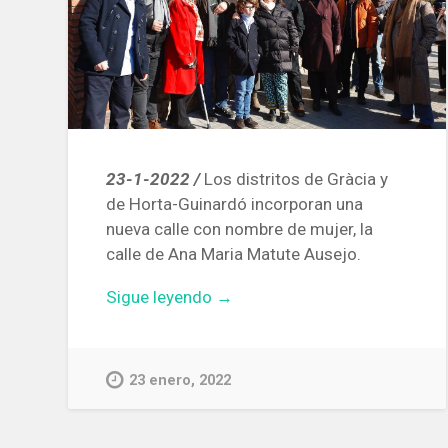
23-1-2022 /
Los distritos de Gràcia y
de Horta-Guinardó incorporan una
nueva calle con nombre de mujer, la
calle de Ana Maria Matute Ausejo.
«Un
Sigue leyendo
→
error
ortográfico
desluce
23 enero, 2022
la
inauguración
de