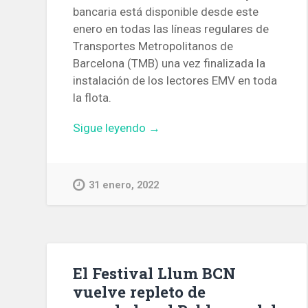
bancaria está disponible desde este
enero en todas las líneas regulares de
Transportes Metropolitanos de
Barcelona (TMB) una vez finalizada la
instalación de los lectores EMV en toda
la flota.
«Ya
Sigue leyendo
→
se
puede
pagar
31 enero, 2022
en
Barcelona
con
tarjeta
bancaria
El Festival Llum BCN
un
vuelve repleto de
billete