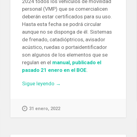
2024 todos los vehículos de movilidad
personal (VMP) que se comercialicen
deberán estar certificados para su uso.
Hasta esta fecha se podrá circular
aunque no se disponga de él. Sistemas
de frenado, catadióptricos, avisador
acústico, ruedas o portaidentificador
son algunos de los elementos que se
regulan en el
manual, publicado el
pasado 21 enero en el BOE
.
«Publicado
Sigue leyendo
→
el
Manual
de
31 enero, 2022
características
técnicas
de
los