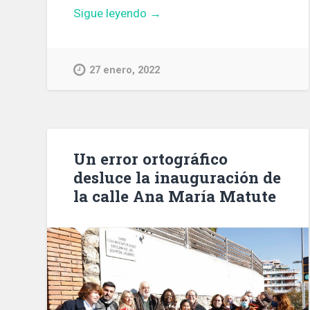
«El
Sigue leyendo
→
Festival
Llum
BCN
27 enero, 2022
vuelve
repleto
de
novedades
al
Un error ortográfico
Poblenou
desluce la inauguración de
del
la calle Ana María Matute
4
al
6
de
febrero»