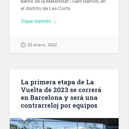
barrio de la Maternitat i Sant Ramon, en
el distrito de Les Corts.
«Muere
Sigue leyendo
→
un
hombre
en
25 enero, 2022
el
incendio
de
su
vivienda
La primera etapa de La
en
Vuelta de 2023 se correrá
Les
en Barcelona y será una
Corts»
contrarreloj por equipos