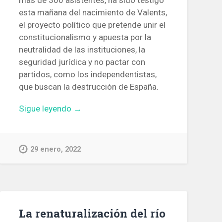
esta mañana del nacimiento de Valents,
el proyecto político que pretende unir el
constitucionalismo y apuesta por la
neutralidad de las instituciones, la
seguridad jurídica y no pactar con
partidos, como los independentistas,
que buscan la destrucción de España.
«Valents
Sigue leyendo
→
aspira
a
agrupar
29 enero, 2022
a
los
constitucionalistas
y
rescatar
La renaturalización del río
las