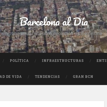
Barcelona al Día
Noticias que reflejan la evolución de Barcelona
POLÍTICA
INFRAESTRUCTURAS
ENTI
AD DE VIDA
TENDENCIAS
GRAN BCN