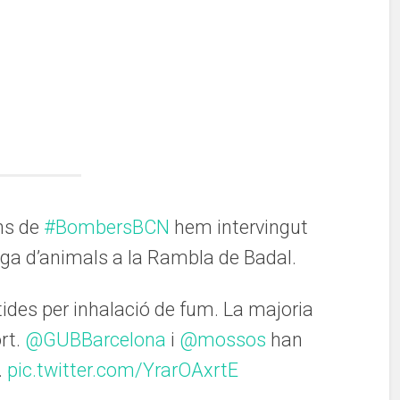
ns de
#BombersBCN
hem intervingut
iga d’animals a la Rambla de Badal.
ides per inhalació de fum. La majoria
rt.
@GUBBarcelona
i
@mossos
han
.
pic.twitter.com/YrarOAxrtE