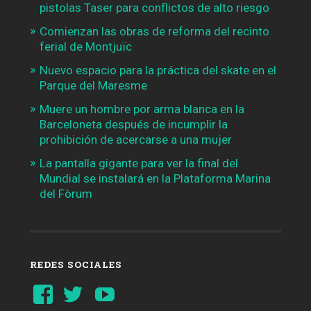
pistolas Taser para conflictos de alto riesgo
Comienzan las obras de reforma del recinto
ferial de Montjuïc
Nuevo espacio para la práctica del skate en el
Parque del Maresme
Muere un hombre por arma blanca en la
Barceloneta después de incumplir la
prohibición de acercarse a una mujer
La pantalla gigante para ver la final del
Mundial se instalará en la Plataforma Marina
del Fòrum
REDES SOCIALES
Ver
Ver
YouTube
perfil
perfil
de
de