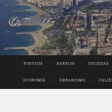
Saltar
al
contenido
Buscar
PORTADA
BARRIOS
SOCIEDAD
ECONOMÍA
URBANISMO
CALID