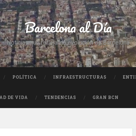
Barcelona al Día
Noticias que reflejan la evolución de Barcelona
POLÍTICA
INFRAESTRUCTURAS
ENTI
AD DE VIDA
TENDENCIAS
GRAN BCN