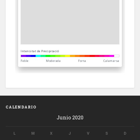
CALENDARIO
Junio 2020
L
M
X
J
V
S
D