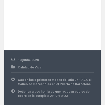
18 junio, 2020
Calidad de Vida
Navegación
Cae en los 5 primeros meses del año un 17,2% el
de
tráfico de mercancías en el Puerto de Barcelona
entradas
Detienen a dos hombres que robaban cables de
cobre en la autopista AP-7 y B-23