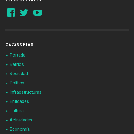
Ver
Ver
YouTube
perfil
perfil
de
de
Barcelonaaldia
@BCN_aldia
en
en
Facebook
Twitter
CATEGORIAS
Portada
Barrios
Sociedad
Política
Infraestructuras
Entidades
Cultura
Actividades
Economía