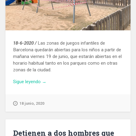
18-6-2020 /
Las zonas de juegos infantiles de
Barcelona quedarán abiertas para los niños a partir de
mañana viernes 19 de junio, que estarán abiertas en el
horario habitual tanto en los parques como en otras
zonas de la ciudad.
«A
Sigue leyendo
→
partir
de
mañana
18 junio, 2020
se
abrirán
los
parques
Detienen a dos hombres que
infantiles