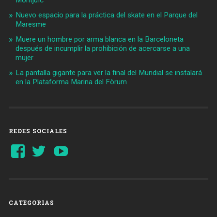
Montjuïc
Nuevo espacio para la práctica del skate en el Parque del
Maresme
Muere un hombre por arma blanca en la Barceloneta
después de incumplir la prohibición de acercarse a una
mujer
La pantalla gigante para ver la final del Mundial se instalará
en la Plataforma Marina del Fòrum
REDES SOCIALES
Ver
Ver
YouTube
perfil
perfil
de
de
Barcelonaaldia
@BCN_aldia
en
en
Facebook
Twitter
CATEGORIAS