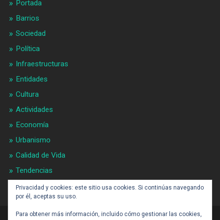
Portada
Barrios
Sociedad
Política
Infraestructuras
Entidades
Cultura
Actividades
Economía
Urbanismo
Calidad de Vida
Tendencias
Gran BCN
Privacidad y cookies: este sitio usa cookies. Si continúas navegando
por él, aceptas su uso.
Para obtener más información, incluido cómo gestionar las cookies,