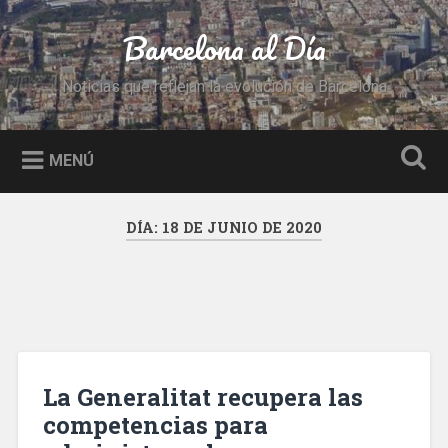
Saltar
al
Barcelona al Día
Buscar
contenido
Noticias que reflejan la evolución de Barcelona
MENÚ
DÍA:
18 DE JUNIO DE 2020
La Generalitat recupera las
competencias para