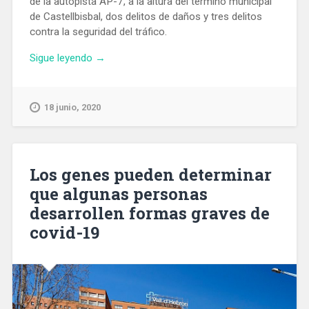
de la autopista AP-7, a la altura del término municipal
de Castellbisbal, dos delitos de daños y tres delitos
contra la seguridad del tráfico.
«Detienen
Sigue leyendo
→
a
dos
hombres
18 junio, 2020
que
robaban
cables
de
Los genes pueden determinar
cobre
que algunas personas
en
desarrollen formas graves de
la
autopista
covid-19
AP-
7
y
B-
23»