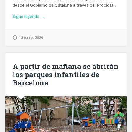
desde el Gobierno de Cataluña a través del Procicat».
«La
Sigue leyendo
→
Generalitat
recupera
las
18 junio, 2020
competencias
para
administrar
el
A partir de mañana se abrirán
desconfinamiento»
los parques infantiles de
Barcelona