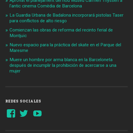
Aprovat el planejament del nou Museu Carmen Thyssen a
l'antic cinema Comèdia de Barcelona
La Guardia Urbana de Badalona incorporará pistolas Taser
para conflictos de alto riesgo
Comienzan las obras de reforma del recinto ferial de
Montjuïc
Nuevo espacio para la práctica del skate en el Parque del
Maresme
Muere un hombre por arma blanca en la Barceloneta
después de incumplir la prohibición de acercarse a una
mujer
REDES SOCIALES
Ver
Ver
YouTube
perfil
perfil
de
de
Barcelonaaldia
@BCN_aldia
en
en