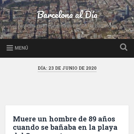
Saltar
al
Barcelona al Día
Buscar
contenido
Noticias que reflejan la evolución de Barcelona
MENÚ
DÍA:
23 DE JUNIO DE 2020
Muere un hombre de 89 años
cuando se bañaba en la playa