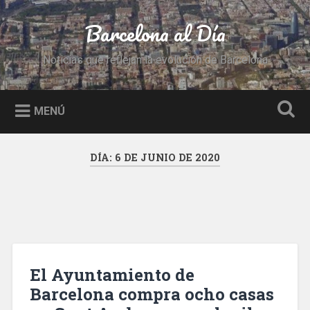
Saltar
al
Barcelona al Día
Buscar
contenido
Noticias que reflejan la evolución de Barcelona
MENÚ
DÍA:
6 DE JUNIO DE 2020
El Ayuntamiento de
Barcelona compra ocho casas