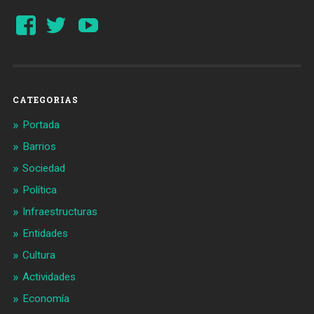
Ver
Ver
YouTube
perfil
perfil
de
de
Barcelonaaldia
@BCN_aldia
en
en
Facebook
Twitter
CATEGORIAS
Portada
Barrios
Sociedad
Política
Infraestructuras
Entidades
Cultura
Actividades
Economía