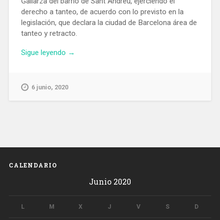
Gallarza del barrio de Sant Andreu, ejerciendo el
derecho a tanteo, de acuerdo con lo previsto en la
legislación, que declara la ciudad de Barcelona área de
tanteo y retracto.
«El
Sigue leyendo
→
Ayuntamiento
de
Barcelona
6 junio, 2020
compra
ocho
casas
en
Sant
Andreu
para
CALENDARIO
alquiler
Junio 2020
social»
L
M
X
J
V
S
D