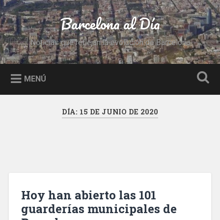
Saltar
al
Barcelona al Día
Buscar
contenido
Noticias que reflejan la evolución de Barcelona
MENÚ
DÍA:
15 DE JUNIO DE 2020
Hoy han abierto las 101
guarderías municipales de