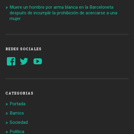
Muere un hombre por arma blanca en la Barceloneta
después de incumplir la prohibición de acercarse a una
mujer
REDES SOCIALES
Ver
Ver
YouTube
perfil
perfil
de
de
Barcelonaaldia
@BCN_aldia
en
en
Facebook
Twitter
CATEGORIAS
Portada
Barrios
Sociedad
Política