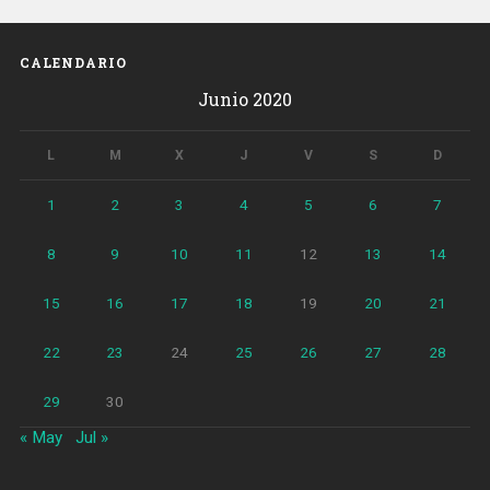
dos
mujeres
vendían
CALENDARIO
cocaína
Junio 2020
las
24
horas»
L
M
X
J
V
S
D
1
2
3
4
5
6
7
8
9
10
11
12
13
14
15
16
17
18
19
20
21
22
23
24
25
26
27
28
29
30
« May
Jul »