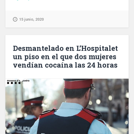
han
abierto
las
15 junio, 2020
101
guarderías
municipales
de
Desmantelado en L’Hospitalet
Barcelona»
un piso en el que dos mujeres
vendían cocaína las 24 horas