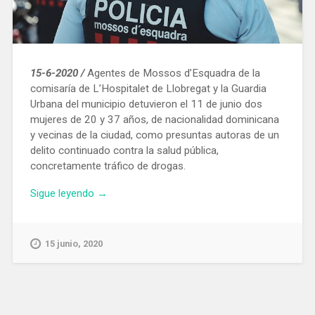
15-6-2020 /
Agentes de Mossos d’Esquadra de la
comisaría de L’Hospitalet de Llobregat y la Guardia
Urbana del municipio detuvieron el 11 de junio dos
mujeres de 20 y 37 años, de nacionalidad dominicana
y vecinas de la ciudad, como presuntas autoras de un
delito continuado contra la salud pública,
concretamente tráfico de drogas.
«Desmantelado
Sigue leyendo
→
en
L’Hospitalet
un
15 junio, 2020
piso
en
el
que