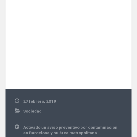
27 febrero, 2019
Sociedad
Navegación
Activado un aviso preventivo por contaminación
de
en Barcelona y su área metropolitana
entradas