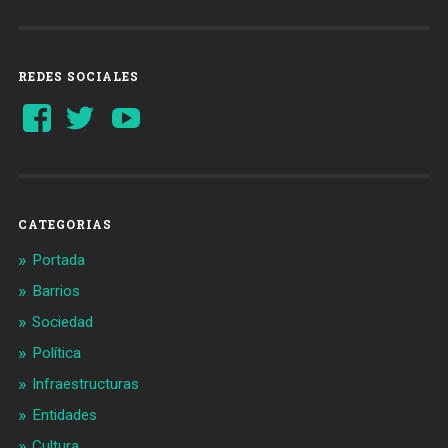
REDES SOCIALES
Ver
Ver
YouTube
perfil
perfil
de
de
Barcelonaaldia
@BCN_aldia
en
en
Facebook
Twitter
CATEGORIAS
Portada
Barrios
Sociedad
Política
Infraestructuras
Entidades
Cultura